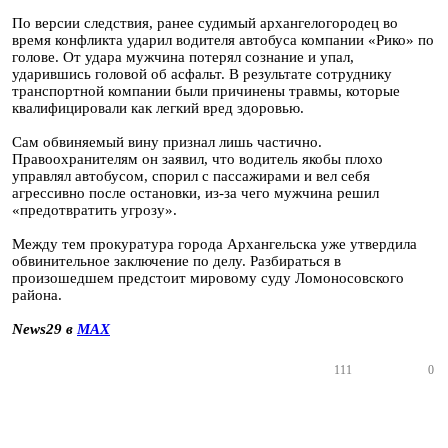
По версии следствия, ранее судимый архангелогородец во
время конфликта ударил водителя автобуса компании «Рико» по
голове. От удара мужчина потерял сознание и упал,
ударившись головой об асфальт. В результате сотруднику
транспортной компании были причинены травмы, которые
квалифицировали как легкий вред здоровью.
Сам обвиняемый вину признал лишь частично.
Правоохранителям он заявил, что водитель якобы плохо
управлял автобусом, спорил с пассажирами и вел себя
агрессивно после остановки, из-за чего мужчина решил
«предотвратить угрозу».
Между тем прокуратура города Архангельска уже утвердила
обвинительное заключение по делу. Разбираться в
произошедшем предстоит мировому суду Ломоносовского
района.
News29 в
MAX
111
0