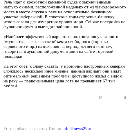
Речь идет о крохотной каменной будке с заколоченными
наглухо окнами, расположенной недалеко от железнодорожного
моста в месте спуска к реке на относительно безлюдном
участке набережной. В советские годы строение-башенку
использовали для измерения уровня моря. Сейчас постройка не
функционирует и выглядит заброшенной.
«Наиболее эффективный вариант использования указанного
имущества — в качестве объекта свободного (торгово-
сервисного и пр.) назначения на период летнего сезона», -
говорится в аукционной документации на сайте торговой
площадки.
На этот счет, к слову сказать, у иронично настроенных северян
сложилось несколько иное мнение: данный вариант они видят
оптимальным решением проблемы доступного жилья с видом
на реку — первоначальная цена лота не превышает 67 тыс.
рублей.
10
6
Есть о чём рассказать? Пиши:
info@news29.ru