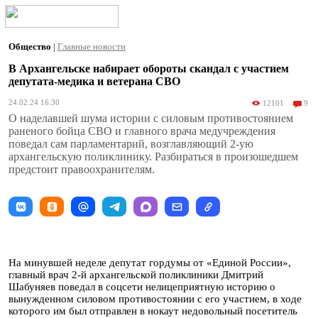
Общество
|
Главные новости
В Архангельске набирает обороты скандал с участием
депутата-медика и ветерана СВО
24.02.24 16:30
12101
9
О наделавшей шума истории с силовым противостоянием
раненого бойца СВО и главного врача медучреждения
поведал сам парламентарий, возглавляющий 2-ую
архангельскую поликлинику. Разбираться в произошедшем
предстоит правоохранителям.
На минувшей неделе депутат гордумы от «Единой России»,
главный врач 2-й архангельской поликлиники Дмитрий
Шабуняев поведал в соцсети нелицеприятную историю о
вынужденном силовом противостоянии с его участием, в ходе
которого им был отправлен в нокаут недовольный посетитель