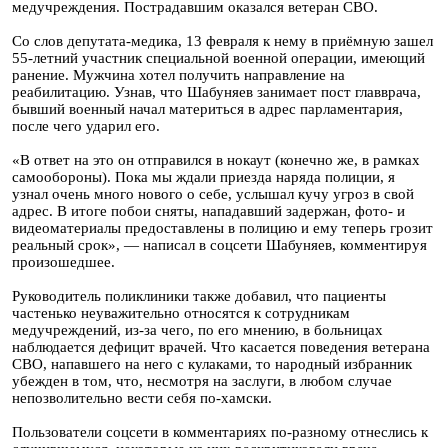
медучреждения. Пострадавшим оказался ветеран СВО.
Со слов депутата-медика, 13 февраля к нему в приёмную зашел
55-летний участник специальной военной операции, имеющий
ранение. Мужчина хотел получить направление на
реабилитацию. Узнав, что Шабуняев занимает пост главврача,
бывший военный начал материться в адрес парламентария,
после чего ударил его.
«В ответ на это он отправился в нокаут (конечно же, в рамках
самообороны). Пока мы ждали приезда наряда полиции, я
узнал очень много нового о себе, услышал кучу угроз в свой
адрес. В итоге побои сняты, нападавший задержан, фото- и
видеоматериалы предоставлены в полицию и ему теперь грозит
реальный срок», — написал в соцсети Шабуняев, комментируя
произошедшее.
Руководитель поликлиники также добавил, что пациенты
частенько неуважительно относятся к сотрудникам
медучреждений, из-за чего, по его мнению, в больницах
наблюдается дефицит врачей. Что касается поведения ветерана
СВО, напавшего на него с кулаками, то народный избранник
убежден в том, что, несмотря на заслуги, в любом случае
непозволительно вести себя по-хамски.
Пользователи соцсети в комментариях по-разному отнеслись к