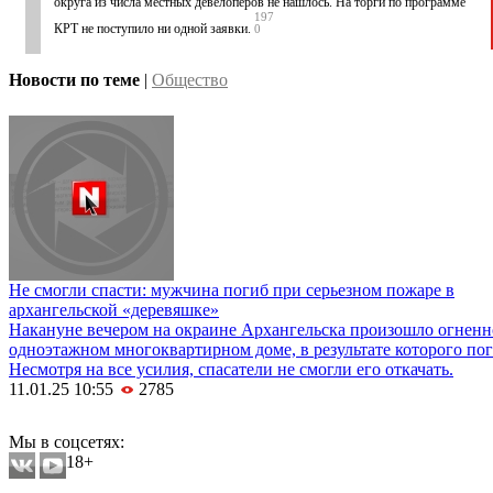
округа из числа местных девелоперов не нашлось. На торги по программе
197
КРТ не поступило ни одной заявки.
0
Новости по теме
|
Общество
Не смогли спасти: мужчина погиб при серьезном пожаре в
архангельской «деревяшке»
Накануне вечером на окраине Архангельска произошло огненн
одноэтажном многоквартирном доме, в результате которого пог
Несмотря на все усилия, спасатели не смогли его откачать.
11.01.25 10:55
2785
Мобильная версия сайта
Мы в соцсетях:
18+