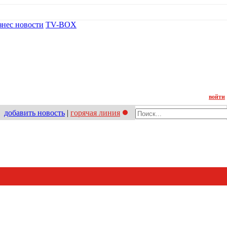
знес новости
TV-BOX
Контакт
войти
добавить новость
|
горячая линия