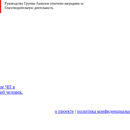
Руководство Группы Аквилон отмечено наградами за
благотворительную деятельность
ое ЧП в
иб человек.
о проекте
|
политика конфиденциальн