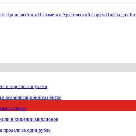
рт
Происшествия
На заметку
Арктический форум
Цифра дня
Би
ч» и заросли лопухами
я в реабилитационном центре
чными лужами
инили в хищении миллионов
 продали за один рубль