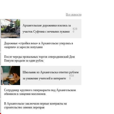
Все новости
Архангельские дорожники взялись за
828
участок Суфтина с вечными лужами
0
Дорожные «стройки века» в Архангельске уперлись в
«кирпич» и заросли лопухами
После череды провальных торгов северодвинский Дом
Пикуля продали за один рубль
Школьник из Архангельска ответил рублем
418
за унижение учителей в интернете
0
Сотрудницу крупного гипермаркета под Архангельском
обвинили в хищении миллионов
В Архангельске заключили первые контракты на
строительство зимних переправ