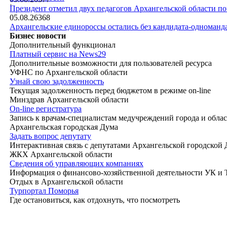
|
Президент отметил двух педагогов Архангельской области п
05.08.26
368
Архангельские единороссы остались без кандидата-одноманд
Бизнес новости
Дополнительный функционал
Платный сервис на News29
Дополнительные возможности для пользователей ресурса
УФНС по Архангельской области
Узнай свою задолженность
Текущая задолженность перед бюджетом в режиме on-line
Минздрав Архангельской области
On-line регистратура
Запись к врачам-специалистам медучреждений города и обла
Архангельская городская Дума
Задать вопрос депутату
Интерактивная связь с депутатами Архангельской городской
ЖКХ Архангельской области
Сведения об управляющих компаниях
Информация о финансово-хозяйственной деятельности УК и
Отдых в Архангельской области
Турпортал Поморья
Где остановиться, как отдохнуть, что посмотреть