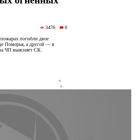
ных огненных
3476
0
 пожарах погибли двое
це Поморья, а другой — в
ва ЧП выясняет СК.
<
>