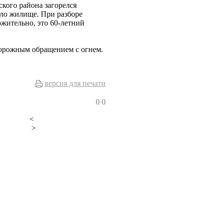
кого района загорелся
ло жилище. При разборе
жительно, это 60-летний
сторожным обращением с огнем.
версия для печати
0
0
<
>