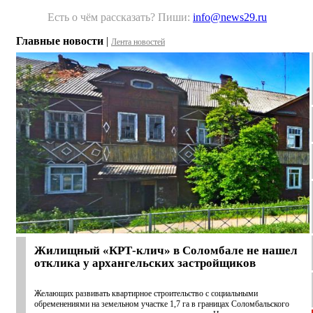
Есть о чём рассказать? Пиши:
info@news29.ru
Главные новости
|
Лента новостей
Жилищный «КРТ-клич» в Соломбале не нашел
отклика у архангельских застройщиков
Желающих развивать квартирное строительство с социальными
обременениями на земельном участке 1,7 га в границах Соломбальского