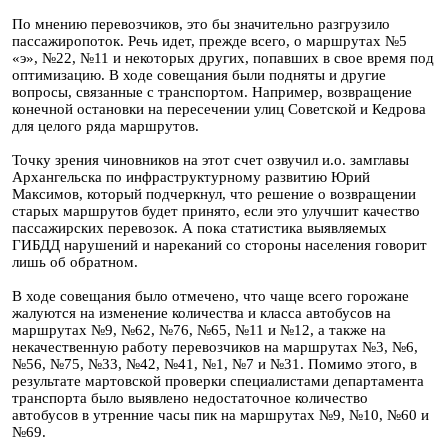
По мнению перевозчиков, это бы значительно разгрузило
пассажиропоток. Речь идет, прежде всего, о маршрутах №5
«э», №22, №11 и некоторых других, попавших в свое время под
оптимизацию. В ходе совещания были подняты и другие
вопросы, связанные с транспортом. Например, возвращение
конечной остановки на пересечении улиц Советской и Кедрова
для целого ряда маршрутов.
Точку зрения чиновников на этот счет озвучил и.о. замглавы
Архангельска по инфраструктурному развитию Юрий
Максимов, который подчеркнул, что решение о возвращении
старых маршрутов будет принято, если это улучшит качество
пассажирских перевозок. А пока статистика выявляемых
ГИБДД нарушений и нареканий со стороны населения говорит
лишь об обратном.
В ходе совещания было отмечено, что чаще всего горожане
жалуются на изменение количества и класса автобусов на
маршрутах №9, №62, №76, №65, №11 и №12, а также на
некачественную работу перевозчиков на маршрутах №3, №6,
№56, №75, №33, №42, №41, №1, №7 и №31. Помимо этого, в
результате мартовской проверки специалистами департамента
транспорта было выявлено недостаточное количество
автобусов в утренние часы пик на маршрутах №9, №10, №60 и
№69.