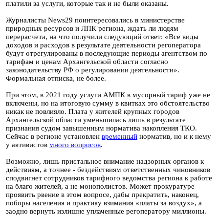
платили за услуги, которые так и не были оказаны.
Журналисты News29 поинтересовались в министерстве
природных ресурсов и ЛПК региона, ждать ли людям
перерасчета, на что получили следующий ответ: «Все виды
доходов и расходов в результате деятельности регоператора
будут отрегулированы в последующие периоды агентством по
тарифам и ценам Архангельской области согласно
законодательству РФ о регулировании деятельности».
Формальная отписка, не более.
При этом, в 2021 году услуги АМПК в мусорный тариф уже не
включены, но на итоговую сумму в квитках это обстоятельство
никак не повлияло. Плата у жителей крупных городов
Архангельской области уменьшилась лишь в результате
признания судом завышенным норматива накопления ТКО.
Сейчас в регионе установлен
временный
норматив, но и к нему
у активистов
много вопросов
.
Возможно, лишь пристальное внимание надзорных органов к
действиям, а точнее - бездействиям ответственных чиновников
сподвигнет сотрудников тарифного ведомства региона к работе
на благо жителей, а не монополистов. Может прокуратуре
проявить рвение в этом вопросе, дабы прекратить, наконец,
поборы населения и практику взимания «платы за воздух», а
заодно вернуть излишне уплаченные регоператору миллионы.