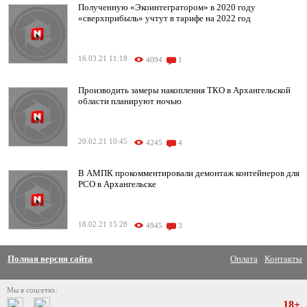
Полученную «Экоинтегратором» в 2020 году
«сверхприбыль» учтут в тарифе на 2022 год
16.03.21 11:18
4094
1
Производить замеры накопления ТКО в Архангельской
области планируют ночью
20.02.21 10:45
4245
4
В АМПК прокомментировали демонтаж контейнеров для
РСО в Архангельске
18.02.21 15:28
4945
3
Полная версия сайта
Оплата
Контакты
Мы в соцсетях:
18+