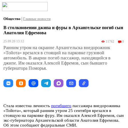
Общество
|
Главные новости
В столкновении джипа и фуры в Архангельске погиб сын
Анатолия Ефремова
25.09.20 13:12
11762
0
Ранним утром на окраине Архангельска внедорожник
«Тойота» врезался в стоящий на парковке грузовой
автомобиль. В аварии погиб пассажир, находящийся в
джипе. Им оказался Алексей Ефремов, сын бывшего
губернатора Поморья.
Стала известна личность
погибшего
пассажира внедорожника
«Тойота», который ранним утром 25 сентября врезался в
стоящую на парковке фуру. Им оказался Алексей Ефремов, сын
экс-губернатора Архангельской области Анатолия Ефремова.
Об этом сообщают федеральные СМИ.