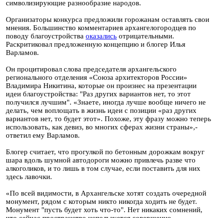
символизирующие разнообразие народов.
Организаторы конкурса предложили горожанам оставлять свои
мнения. Большинство комментариев архангелогородцев по
поводу благоустройства
оказались
отрицательными.
Раскритиковал предложенную концепцию и блогер Илья
Варламов.
Он процитировал слова председателя архангельского
регионального отделения «Союза архитекторов России»
Владимира Никитина, которые он произнес на презентации
идеи благоустройства: "Раз других вариантов нет, то этот
получился лучшим". «Знаете, иногда лучше вообще ничего не
делать, чем воплощать в жизнь идеи с позиции «раз других
вариантов нет, то будет этот». Похоже, эту фразу можно теперь
использовать, как девиз, во многих сферах жизни страны»,-
ответил ему Варламов.
Блогер считает, что прогулкой по бетонным дорожкам вокруг
шара вдоль шумной автодороги можно привлечь разве что
алкоголиков, и то лишь в том случае, если поставить для них
здесь лавочки.
«По всей видимости, в Архангельске хотят создать очередной
монумент, рядом с которым никто никогда ходить не будет.
Монумент "пусть будет хоть что-то". Нет никаких сомнений,