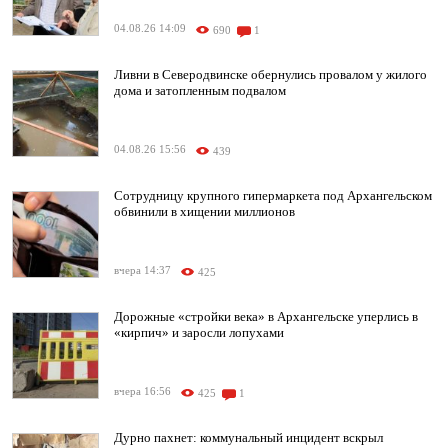
04.08.26 14:09
690
1
Ливни в Северодвинске обернулись провалом у жилого
дома и затопленным подвалом
04.08.26 15:56
439
Сотрудницу крупного гипермаркета под Архангельском
обвинили в хищении миллионов
вчера 14:37
425
Дорожные «стройки века» в Архангельске уперлись в
«кирпич» и заросли лопухами
вчера 16:56
425
1
Дурно пахнет: коммунальный инцидент вскрыл