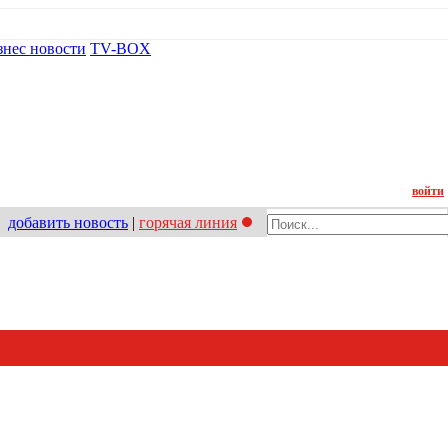
знес новости
TV-BOX
Контакт
войти
добавить новость
|
горячая линия