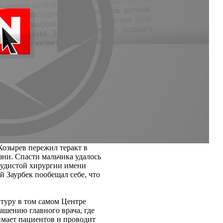
Козырев пережил теракт в
зни. Спасти мальчика удалось
судистой хирургии имени
й Заурбек пообещал себе, что
туру в том самом Центре
лашению главного врача, где
имает пациентов и проводит