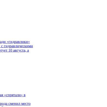
ради «гидравлики»
е с гидравлическими
ует 10 августа, а
ая «спрятали» в
рода сменил место