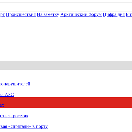
рт
Происшествия
На заметку
Арктический форум
Цифра дня
Би
втонарушителей
 на АЗС
ах
 электросетях
вая «спрятали» в порту