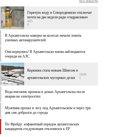
Все новости
Горячую воду в Северодвинске отключат
почти на две недели ради «гидравлики»
495
0
В Архангельске камеры на колесах начали ловить
уличных автонарушителей
Они вернулись! В Архангельске вновь наблюдаются
очереди на АЗС
Коряжма стала новым Шиесом в
1846
архангельских мусорных делах
1
Вода внезапно пропала в домах Архангельска после
аварии на электросетях
Мужчина пропал в лесу под Архангельском и через три
дня сам добрался до города
По Фрейду: алфавитный порядок архангельских
кандидатов-госдумовцев отклонился к ЕР