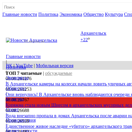
Главные новости
Политика
Экономика
Общество
Культура
Спо
Полная версия сайта
Архангельск
o
+22
10 августа, пн
Главные новости
|
ВК
|
YouTube
|
Мобильная версия
Политика
|
ТОП 7
читаемые
|
обсуждаемые
Экономика
08.08.26
1276
|
В Архангельске камеры на колесах начали ловить уличных а
Общество
08.08.26
1253
|
Они вернулись! В Архангельске вновь наблюдаются очереди
Культура
08.08.26
767
|
Коряжма стала новым Шиесом в архангельских мусорных дел
Спорт
08.08.26
688
|
Вода внезапно пропала в домах Архангельска после аварии на
Происшествия
09.08.26
539
|
Единственное живое наследие «убитого» архангельского трам
Бизнес новости
08.08.26
482