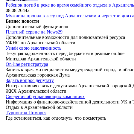
|
Ребенок погиб в реке во время семейного отдыха в Архангел
08.08.26
442
Мужчина пропал в лесу под Архангельском и через три дня са
Бизнес новости
Дополнительный функционал
Платный сервис на News29
Дополнительные возможности для пользователей ресурса
УФНС по Архангельской области
Узнай свою задолженность
Текущая задолженность перед бюджетом в режиме on-line
Минздрав Архангельской области
On-line регистратура
Запись к врачам-специалистам медучреждений города и обла
Архангельская городская Дума
Задать вопрос депутату
Интерактивная связь с депутатами Архангельской городской
ЖКХ Архангельской области
Сведения об управляющих компаниях
Информация о финансово-хозяйственной деятельности УК и
Отдых в Архангельской области
Турпортал Поморья
Где остановиться, как отдохнуть, что посмотреть