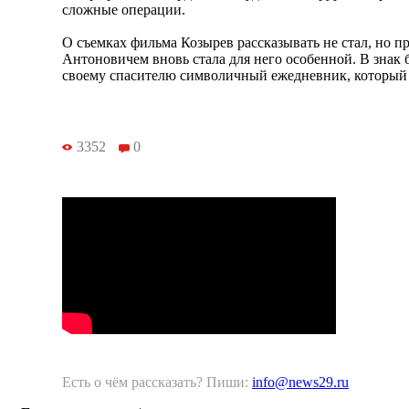
сложные операции.
О съемках фильма Козырев рассказывать не стал, но пр
Антоновичем вновь стала для него особенной. В знак 
своему спасителю символичный ежедневник, который 
3352
0
Есть о чём рассказать? Пиши:
info@news29.ru