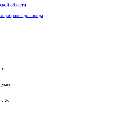
ьской области
м добрался до города
сти
 Думы
 ТСЖ