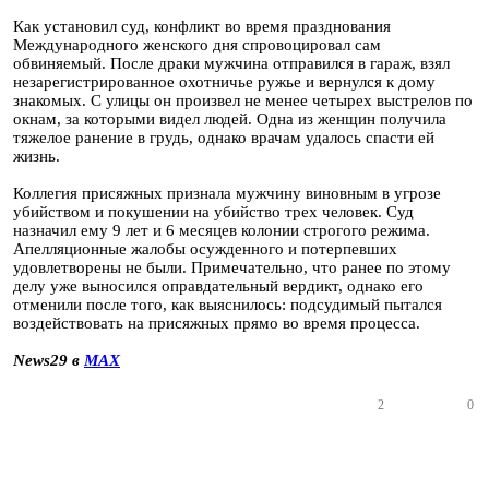
Как установил суд, конфликт во время празднования
Международного женского дня спровоцировал сам
обвиняемый. После драки мужчина отправился в гараж, взял
незарегистрированное охотничье ружье и вернулся к дому
знакомых. С улицы он произвел не менее четырех выстрелов по
окнам, за которыми видел людей. Одна из женщин получила
тяжелое ранение в грудь, однако врачам удалось спасти ей
жизнь.
Коллегия присяжных признала мужчину виновным в угрозе
убийством и покушении на убийство трех человек. Суд
назначил ему 9 лет и 6 месяцев колонии строгого режима.
Апелляционные жалобы осужденного и потерпевших
удовлетворены не были. Примечательно, что ранее по этому
делу уже выносился оправдательный вердикт, однако его
отменили после того, как выяснилось: подсудимый пытался
воздействовать на присяжных прямо во время процесса.
News29 в
MAX
2
0