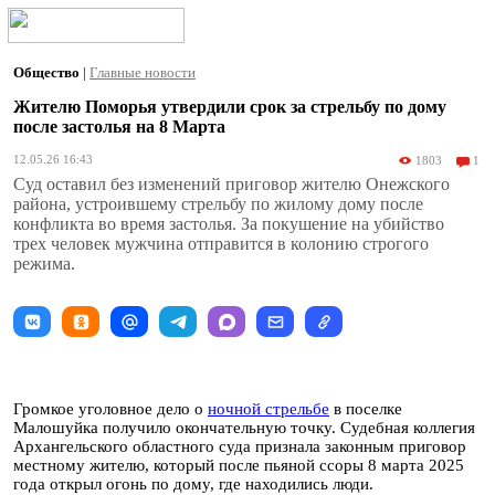
Общество
|
Главные новости
Жителю Поморья утвердили срок за стрельбу по дому
после застолья на 8 Марта
12.05.26 16:43
1803
1
Суд оставил без изменений приговор жителю Онежского
района, устроившему стрельбу по жилому дому после
конфликта во время застолья. За покушение на убийство
трех человек мужчина отправится в колонию строгого
режима.
Громкое уголовное дело о
ночной стрельбе
в поселке
Малошуйка получило окончательную точку. Судебная коллегия
Архангельского областного суда признала законным приговор
местному жителю, который после пьяной ссоры 8 марта 2025
года открыл огонь по дому, где находились люди.