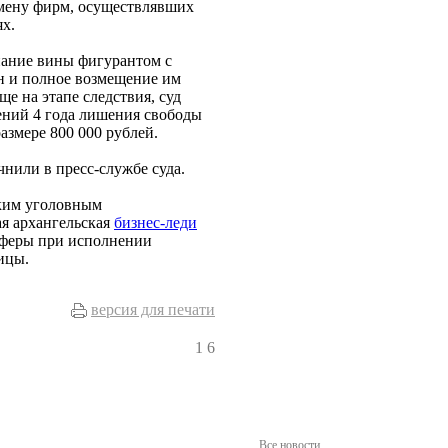
смену фирм, осуществлявших
х.
знание вины фигурантом с
н и полное возмещение им
е на этапе следствия, суд
ений 4 года лишения свободы
азмере 800 000 рублей.
нили в пресс-службе суда.
мким уголовным
ая архангельская
бизнес-леди
 аферы при исполнении
ицы.
версия для печати
1
6
Все новости