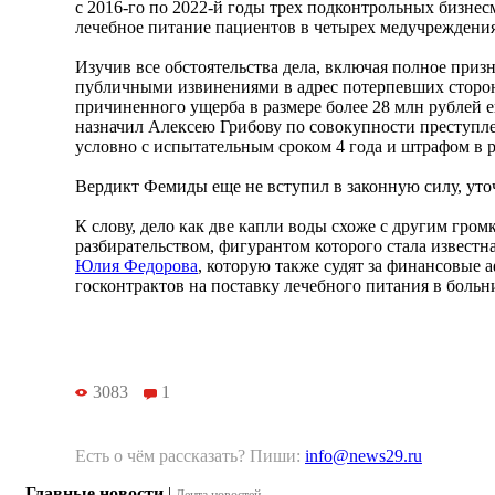
с 2016-го по 2022-й годы трех подконтрольных бизне
лечебное питание пациентов в четырех медучреждения
Изучив все обстоятельства дела, включая полное при
публичными извинениями в адрес потерпевших сторо
причиненного ущерба в размере более 28 млн рублей ещ
назначил Алексею Грибову по совокупности преступл
условно с испытательным сроком 4 года и штрафом в р
Вердикт Фемиды еще не вступил в законную силу, уточ
К слову, дело как две капли воды схоже с другим гро
разбирательством, фигурантом которого стала известн
Юлия Федорова
, которую также судят за финансовые
госконтрактов на поставку лечебного питания в больн
3083
1
Есть о чём рассказать? Пиши:
info@news29.ru
Главные новости
|