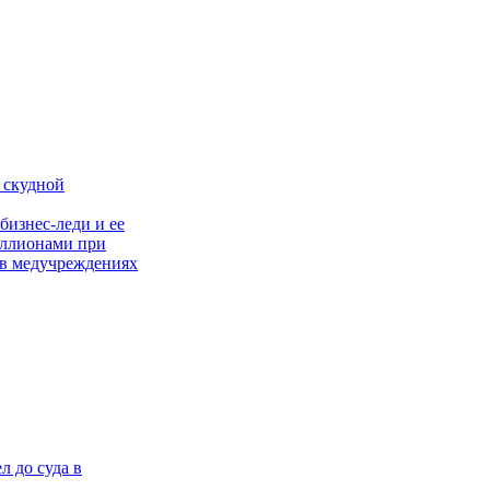
 скудной
бизнес-леди и ее
иллионами при
 в медучреждениях
 до суда в