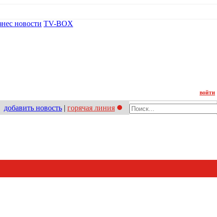
знес новости
TV-BOX
Контакт
войти
добавить новость
|
горячая линия