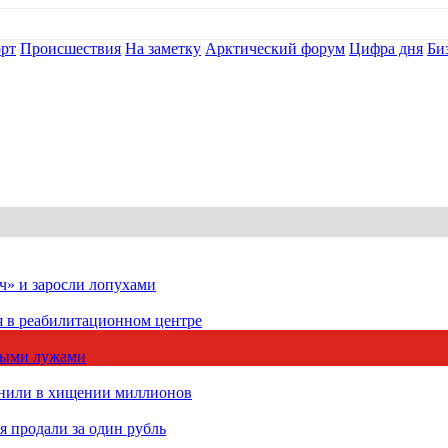
рт
Происшествия
На заметку
Арктический форум
Цифра дня
Би
ч» и заросли лопухами
я в реабилитационном центре
чными лужами
инили в хищении миллионов
 продали за один рубль