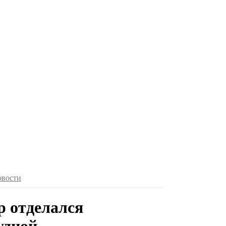
овости
р отделался