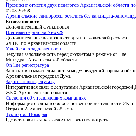
|
Президент отметил двух педагогов Архангельской области п
05.08.26
368
Архангельские единороссы остались без кандидата-одноманд
Бизнес новости
Дополнительный функционал
Платный сервис на News29
Дополнительные возможности для пользователей ресурса
УФНС по Архангельской области
Узнай свою задолженность
Текущая задолженность перед бюджетом в режиме on-line
Минздрав Архангельской области
On-line регистратура
Запись к врачам-специалистам медучреждений города и обла
Архангельская городская Дума
Задать вопрос депутату
Интерактивная связь с депутатами Архангельской городской
ЖКХ Архангельской области
Сведения об управляющих компаниях
Информация о финансово-хозяйственной деятельности УК и
Отдых в Архангельской области
Турпортал Поморья
Где остановиться, как отдохнуть, что посмотреть