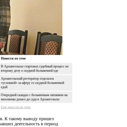
Новости по теме
В Архангельске стартовал судебный процесс по
второму делу о скудной больничной еде
Архангельский ресторатор отделался
«условкой» за аферу со скудной больничной
едой
Очередной скандал с больничным питанием на
миллионы дошел до суда в Архангельске
Еще новости по теме
в. К такому выводу пришел
вавших деятельность в период