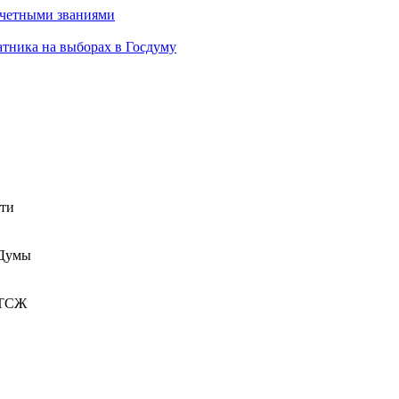
очетными званиями
атника на выборах в Госдуму
сти
 Думы
 ТСЖ