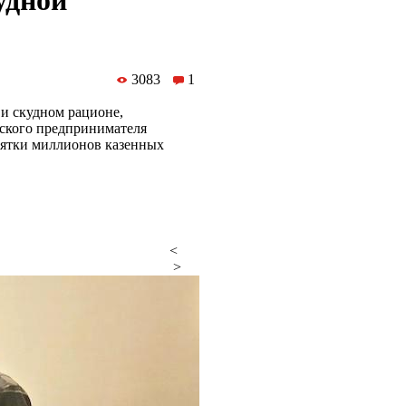
удной
3083
1
и скудном рационе,
ьского предпринимателя
сятки миллионов казенных
<
>