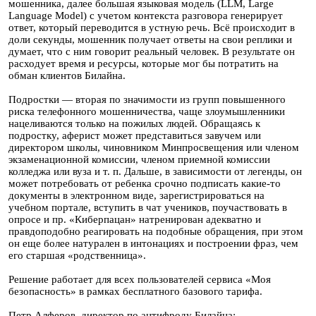
мошенника, далее большая языковая модель (LLM, Large
Language Model) с учетом контекста разговора генерирует
ответ, который переводится в устную речь. Всё происходит в
доли секунды, мошенник получает ответы на свои реплики и
думает, что с ним говорит реальный человек. В результате он
расходует время и ресурсы, которые мог бы потратить на
обман клиентов Билайна.
Подростки — вторая по значимости из групп повышенного
риска телефонного мошенничества, чаще злоумышленники
нацеливаются только на пожилых людей. Обращаясь к
подростку, аферист может представиться завучем или
директором школы, чиновником Минпросвещения или членом
экзаменационной комиссии, членом приемной комиссии
колледжа или вуза и т. п. Дальше, в зависимости от легенды, он
может потребовать от ребенка срочно подписать какие-то
документы в электронном виде, зарегистрироваться на
учебном портале, вступить в чат учеников, поучаствовать в
опросе и пр. «Киберпацан» натренирован адекватно и
правдоподобно реагировать на подобные обращения, при этом
он еще более натурален в интонациях и построении фраз, чем
его старшая «родственница».
Решение работает для всех пользователей сервиса «Моя
безопасность» в рамках бесплатного базового тарифа.
Петр Алферов, директор по антифроду Билайна: