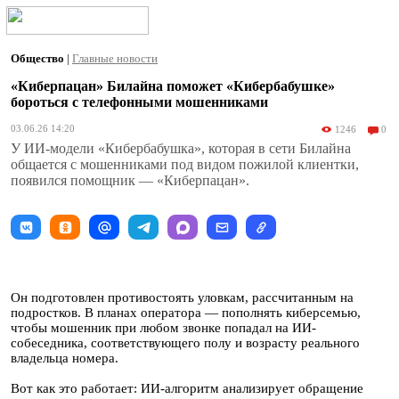
Общество
|
Главные новости
«Киберпацан» Билайна поможет «Кибербабушке»
бороться с телефонными мошенниками
03.06.26 14:20
1246
0
У ИИ-модели «Кибербабушка», которая в сети Билайна
общается с мошенниками под видом пожилой клиентки,
появился помощник — «Киберпацан».
Он подготовлен противостоять уловкам, рассчитанным на
подростков. В планах оператора — пополнять киберсемью,
чтобы мошенник при любом звонке попадал на ИИ-
собеседника, соответствующего полу и возрасту реального
владельца номера.
Вот как это работает: ИИ-алгоритм анализирует обращение