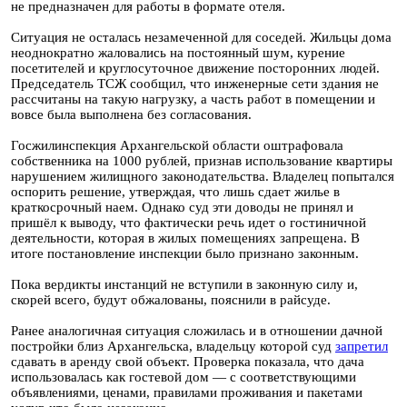
не предназначен для работы в формате отеля.
Ситуация не осталась незамеченной для соседей. Жильцы дома
неоднократно жаловались на постоянный шум, курение
посетителей и круглосуточное движение посторонних людей.
Председатель ТСЖ сообщил, что инженерные сети здания не
рассчитаны на такую нагрузку, а часть работ в помещении и
вовсе была выполнена без согласования.
Госжилинспекция Архангельской области оштрафовала
собственника на 1000 рублей, признав использование квартиры
нарушением жилищного законодательства. Владелец попытался
оспорить решение, утверждая, что лишь сдает жилье в
краткосрочный наем. Однако суд эти доводы не принял и
пришёл к выводу, что фактически речь идет о гостиничной
деятельности, которая в жилых помещениях запрещена. В
итоге постановление инспекции было признано законным.
Пока вердикты инстанций не вступили в законную силу и,
скорей всего, будут обжалованы, пояснили в райсуде.
Ранее аналогичная ситуация сложилась и в отношении дачной
постройки близ Архангельска, владельцу которой суд
запретил
сдавать в аренду свой объект. Проверка показала, что дача
использовалась как гостевой дом — с соответствующими
объявлениями, ценами, правилами проживания и пакетами