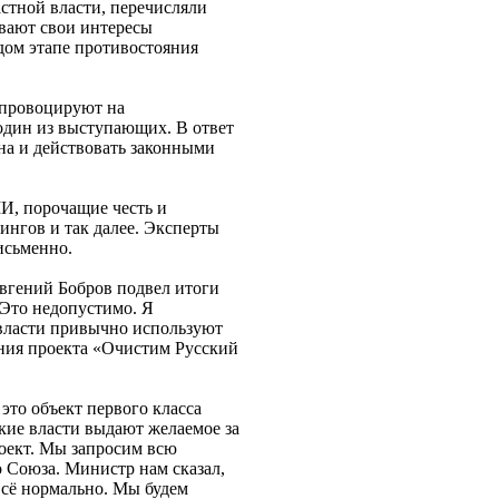
стной власти, перечисляли
вают свои интересы
дом этапе противостояния
о провоцируют на
 один из выступающих. В ответ
на и действовать законными
И, порочащие честь и
ингов и так далее. Эксперты
исьменно.
вгений Бобров подвел итоги
 Это недопустимо. Я
 власти привычно используют
ания проекта «Очистим Русский
 это объект первого класса
кие власти выдают желаемое за
роект. Мы запросим всю
 Союза. Министр нам сказал,
 всё нормально. Мы будем