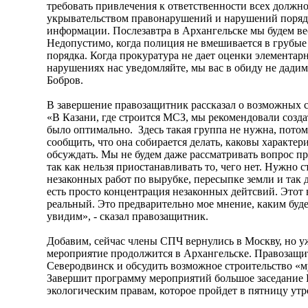
требовать привлечения к ответственности всех должн
укрывательством правонарушений и нарушений порядк
информации. Послезавтра в Архангельске мы будем вес
Недопустимо, когда полиция не вмешивается в грубы
порядка. Когда прокуратура не дает оценки элемента
нарушениях нас уведомляйте, мы вас в обиду не дади
Бобров.
В завершение правозащитник рассказал о возможных 
«В Казани, где строится МСЗ, мы рекомендовали созда
было оптимально. Здесь такая группа не нужна, потом
сообщить, что она собирается делать, каковы характер
обсуждать. Мы не будем даже рассматривать вопрос пр
так как нельзя приостанавливать то, чего нет. Нужно 
незаконных работ по вырубке, пересыпке земли и так да
есть просто концентрация незаконных дейтсвий. Этот 
реальный. Это предварительно мое мнение, каким буд
увидим», - сказал правозащитник.
Добавим, сейчас члены СПЧ вернулись в Москву, но уж
мероприятие продолжится в Архангельске. Правозащ
Северодвинск и обсудить возможное строительство «м
Завершит программу мероприятий большое заседание
экологическим правам, которое пройдет в пятницу утр