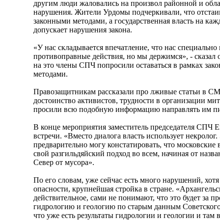
другим люди жаловались на произвол районной и обла
нарушения. Жители Урдомы подчеркивали, что отстаи
законными методами, а государственная власть на каж
допускает нарушения закона.
«У нас складывается впечатление, что нас специальн
противоправные действия, но мы держимся», - сказал
на это члены СПЧ попросили оставаться в рамках зако
методами.
Правозащитникам рассказали про лживые статьи в СМ
достоинство активистов, трудности в организации мит
просили всю подобную информацию направлять им п
В конце мероприятия заместитель председателя СПЧ Е
встречи. «Вместо диалога власть использует некролог.
предварительно могу констатировать, что московские
свой разгильдяйский подход во всем, начиная от назв
Север от мусора».
По его словам, уже сейчас есть много нарушений, хотя
опасности, крупнейшая стройка в стране. «Архангельс
действительное, сами не понимают, что это будет за п
гидрологию и геологию по старым данным Советского
что уже есть результаты гидрологии и геологии и там