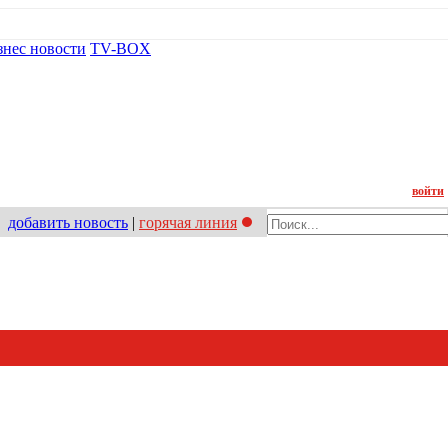
знес новости
TV-BOX
Контакт
войти
добавить новость
|
горячая линия