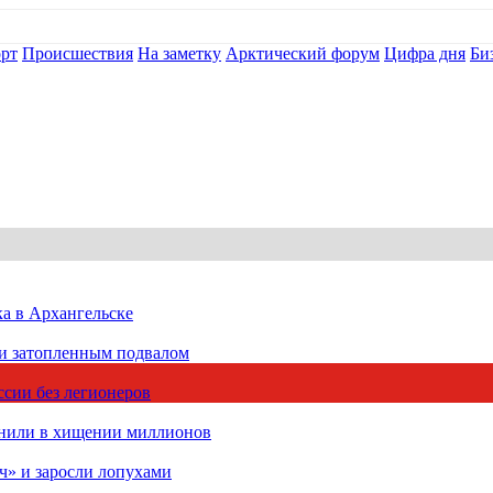
рт
Происшествия
На заметку
Арктический форум
Цифра дня
Би
ка в Архангельске
 и затопленным подвалом
сии без легионеров
инили в хищении миллионов
ч» и заросли лопухами