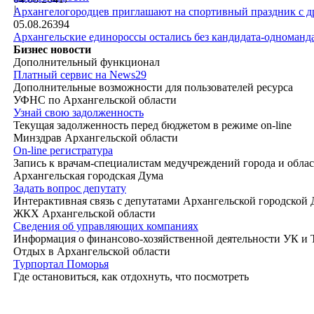
|
Архангелогородцев приглашают на спортивный праздник с д
05.08.26
394
Архангельские единороссы остались без кандидата-одноманд
Бизнес новости
Дополнительный функционал
Платный сервис на News29
Дополнительные возможности для пользователей ресурса
УФНС по Архангельской области
Узнай свою задолженность
Текущая задолженность перед бюджетом в режиме on-line
Минздрав Архангельской области
On-line регистратура
Запись к врачам-специалистам медучреждений города и обла
Архангельская городская Дума
Задать вопрос депутату
Интерактивная связь с депутатами Архангельской городской
ЖКХ Архангельской области
Сведения об управляющих компаниях
Информация о финансово-хозяйственной деятельности УК и
Отдых в Архангельской области
Турпортал Поморья
Где остановиться, как отдохнуть, что посмотреть