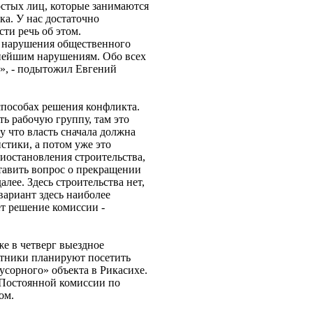
остых лиц, которые занимаются
а. У нас достаточно
ти речь об этом.
е нарушения общественного
рнейшим нарушениям. Обо всех
м», - подытожил Евгений
способах решения конфликта.
ть рабочую группу, там это
у что власть сначала должна
истики, а потом уже это
иостановления строительства,
ставить вопрос о прекращении
лее. Здесь строительства нет,
вариант здесь наиболее
ет решение комиссии -
е в четверг выездное
итники планируют посетить
усорного» объекта в Рикасихе.
 Постоянной комиссии по
ом.