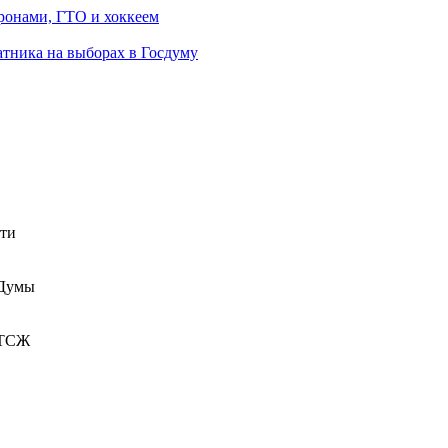
ронами, ГТО и хоккеем
атника на выборах в Госдуму
сти
 Думы
 ТСЖ