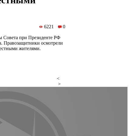
местными
6221
0
ы Совета при Президенте РФ
ка. Правозащитники осмотрели
местными жителями.
<
>