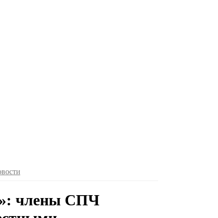
овости
м»: члены СПЧ