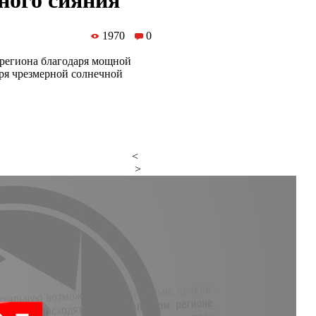
ного сияния
1970
0
 региона благодаря мощной
аря чрезмерной солнечной
<
>