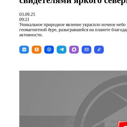
свидетелями яркого север
03.09.25
09:21
Уникальное природное явление украсило ночное небо
геомагнитной буре, разыгравшейся на планете благод
активности.