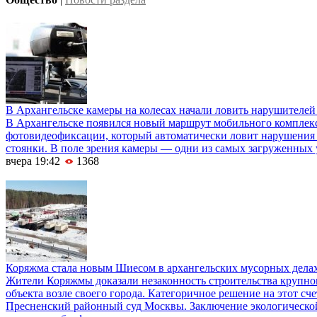
В Архангельске камеры на колесах начали ловить нарушителей
В Архангельске появился новый маршрут мобильного комплек
фотовидеофиксации, который автоматически ловит нарушения 
стоянки. В поле зрения камеры — одни из самых загруженных 
вчера 19:42
1368
Коряжма стала новым Шиесом в архангельских мусорных дела
Жители Коряжмы доказали незаконность строительства крупно
объекта возле своего города. Категоричное решение на этот сч
Пресненский районный суд Москвы. Заключение экологическо