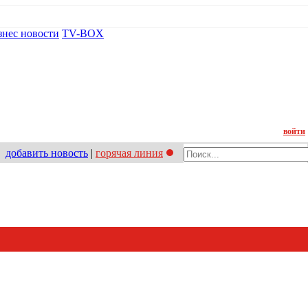
знес новости
TV-BOX
Контакт
войти
добавить новость
|
горячая линия