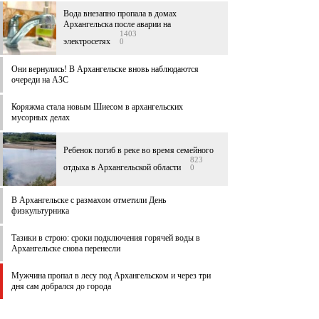
Вода внезапно пропала в домах
Архангельска после аварии на
1403
электросетях
0
Они вернулись! В Архангельске вновь наблюдаются
очереди на АЗС
Коряжма стала новым Шиесом в архангельских
мусорных делах
Ребенок погиб в реке во время семейного
823
отдыха в Архангельской области
0
В Архангельске c размахом отметили День
физкультурника
Тазики в строю: сроки подключения горячей воды в
Архангельске снова перенесли
Мужчина пропал в лесу под Архангельском и через три
дня сам добрался до города