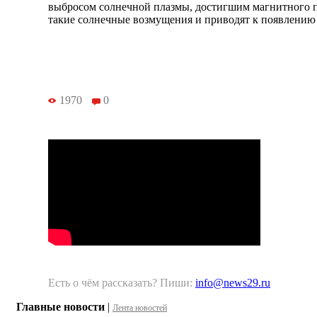
выбросом солнечной плазмы, достигшим магнитного 
такие солнечные возмущения и приводят к появлению
1970
0
Есть о чём рассказать? Пиши:
info@news29.ru
Главные новости
|
Лента новостей