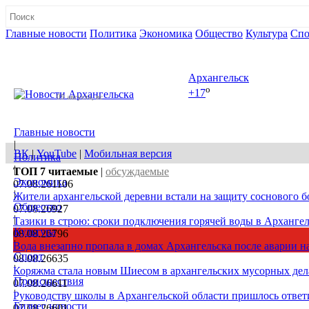
Главные новости
Политика
Экономика
Общество
Культура
Спо
Полная версия сайта
Архангельск
o
+17
09 августа, вс
Главные новости
|
ВК
|
YouTube
|
Мобильная версия
Политика
|
ТОП 7
читаемые
|
обсуждаемые
Экономика
07.08.26
1106
|
Жители архангельской деревни встали на защиту соснового б
Общество
07.08.26
927
|
Тазики в строю: сроки подключения горячей воды в Архангел
Культура
08.08.26
796
|
Вода внезапно пропала в домах Архангельска после аварии на
Спорт
08.08.26
635
|
Коряжма стала новым Шиесом в архангельских мусорных дел
Происшествия
07.08.26
611
|
Руководству школы в Архангельской области пришлось ответи
Бизнес новости
07.08.26
601