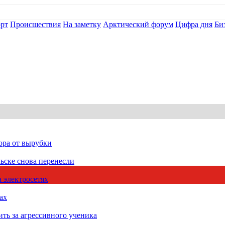
рт
Происшествия
На заметку
Арктический форум
Цифра дня
Би
ора от вырубки
ьске снова перенесли
 электросетях
ах
ть за агрессивного ученика