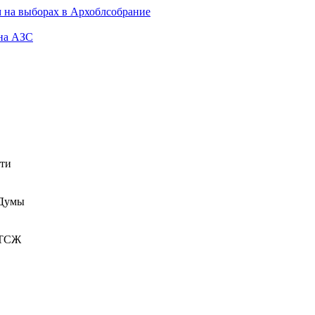
 на выборах в Архоблсобрание
 на АЗС
сти
 Думы
 ТСЖ