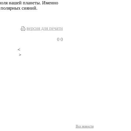
поля нашей планеты. Именно
 полярных сияний.
версия для печати
0
0
<
>
Все новости