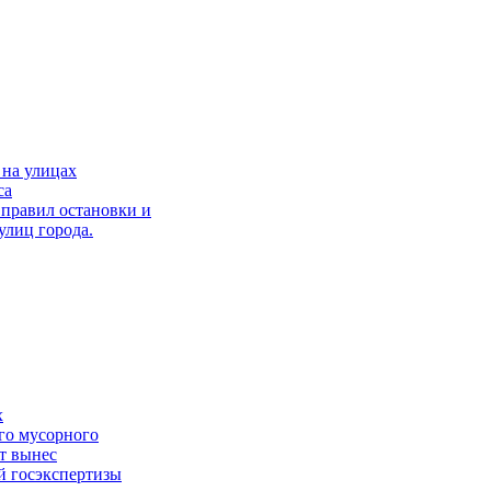
 на улицах
са
правил остановки и
улиц города.
х
го мусорного
ет вынес
й госэкспертизы