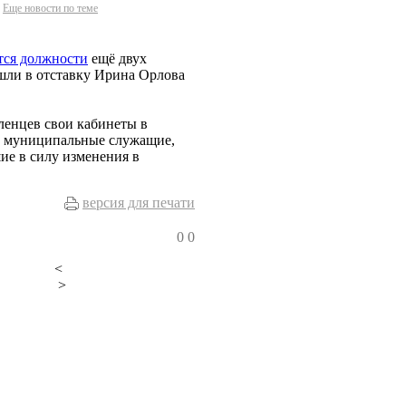
Еще новости по теме
тся должности
ещё двух
шли в отставку Ирина Орлова
ленцев свои кабинеты в
и муниципальные служащие,
ие в силу изменения в
версия для печати
0
0
<
>