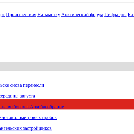
рт
Происшествия
На заметку
Арктический форум
Цифра дня
Би
ьске снова перенесли
середины августа
 на выборах в Архоблсобрание
 многокилометровых пробок
ангельских застройщиков