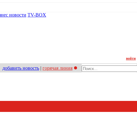
знес новости
TV-BOX
Контакт
войти
добавить новость
|
горячая линия