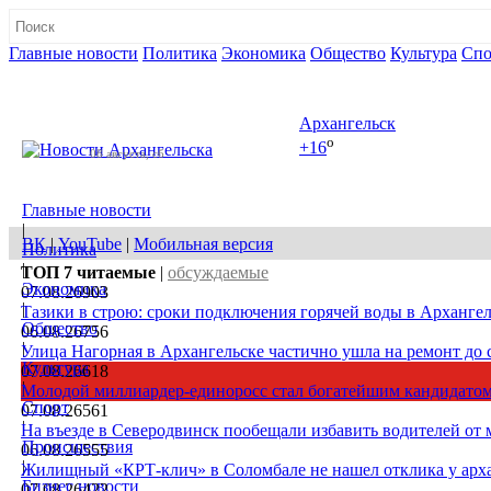
Главные новости
Политика
Экономика
Общество
Культура
Спо
Полная версия сайта
Архангельск
o
+16
08 августа, сб
Главные новости
|
ВК
|
YouTube
|
Мобильная версия
Политика
|
ТОП 7
читаемые
|
обсуждаемые
Экономика
07.08.26
903
|
Тазики в строю: сроки подключения горячей воды в Архангел
Общество
06.08.26
756
|
Улица Нагорная в Архангельске частично ушла на ремонт до 
Культура
07.08.26
618
|
Молодой миллиардер-единоросс стал богатейшим кандидатом
Спорт
07.08.26
561
|
На въезде в Северодвинск пообещали избавить водителей от
Происшествия
06.08.26
555
|
Жилищный «КРТ-клич» в Соломбале не нашел отклика у арх
Бизнес новости
07.08.26
422