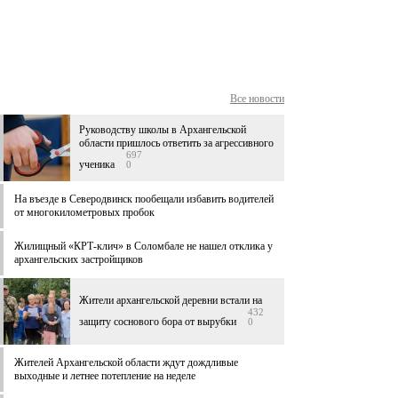
Все новости
Руководству школы в Архангельской
области пришлось ответить за агрессивного
697
ученика
0
На въезде в Северодвинск пообещали избавить водителей
от многокилометровых пробок
Жилищный «КРТ-клич» в Соломбале не нашел отклика у
архангельских застройщиков
Жители архангельской деревни встали на
432
защиту соснового бора от вырубки
0
Жителей Архангельской области ждут дождливые
выходные и летнее потепление на неделе