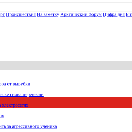
рт
Происшествия
На заметку
Арктический форум
Цифра дня
Би
ора от вырубки
ьске снова перенесли
 электросетях
ах
ть за агрессивного ученика