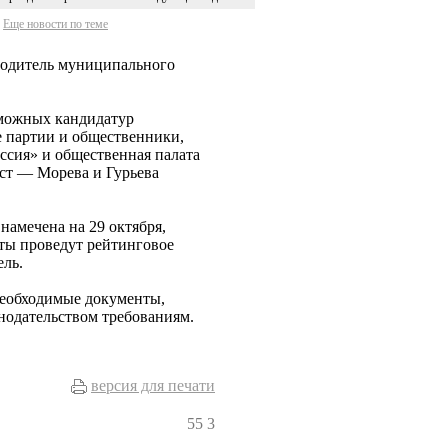
Еще новости по теме
водитель муниципального
зможных кандидатур
е партии и общественники,
ссия» и общественная палата
ст — Морева и Гурьева
намечена на 29 октября,
аты проведут рейтинговое
ель.
 необходимые документы,
нодательством требованиям.
версия для печати
55
3