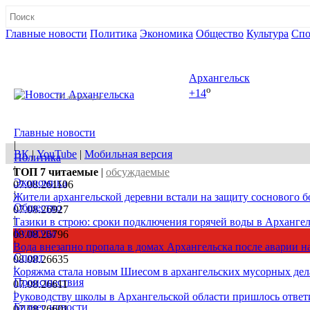
Главные новости
Политика
Экономика
Общество
Культура
Спо
Полная версия сайта
Архангельск
o
+14
09 августа, вс
Главные новости
|
ВК
|
YouTube
|
Мобильная версия
Политика
|
ТОП 7
читаемые
|
обсуждаемые
Экономика
07.08.26
1106
|
Жители архангельской деревни встали на защиту соснового б
Общество
07.08.26
927
|
Тазики в строю: сроки подключения горячей воды в Архангел
Культура
08.08.26
796
|
Вода внезапно пропала в домах Архангельска после аварии на
Спорт
08.08.26
635
|
Коряжма стала новым Шиесом в архангельских мусорных дел
Происшествия
07.08.26
611
|
Руководству школы в Архангельской области пришлось ответи
Бизнес новости
07.08.26
601