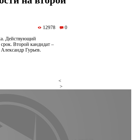
ости на второй
12978
0
ка. Действующий
 срок. Второй кандидат –
 Александр Гурьев.
<
>