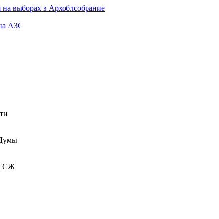
 на выборах в Архоблсобрание
 на АЗС
сти
 Думы
 ТСЖ