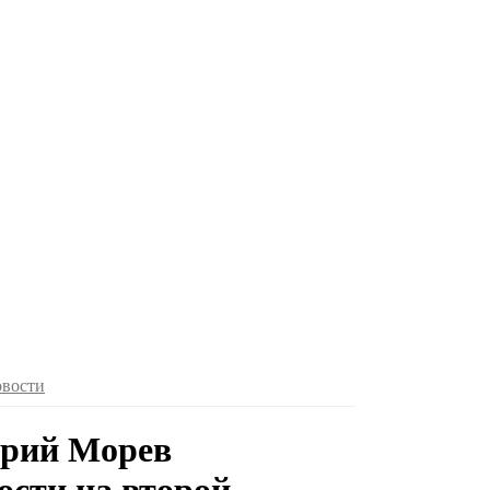
овости
трий Морев