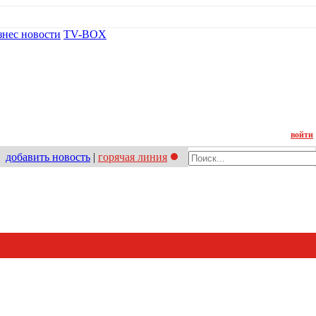
знес новости
TV-BOX
Контакт
войти
добавить новость
|
горячая линия