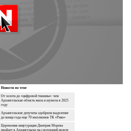
Новости по теме
От золота до «цифровой тишины»: чем
Архангельская область жила и шумела в 2025
году
Архангельские депутаты одобрили выделение
до конца года еще 70 миллионов ТК «Рико»
Церемония инаугурации Дмитрия Морева
пройдет в Архангельске на следующей неделе