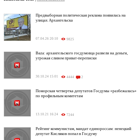
Предвыборная политическая реклама появилась на
улицах Архангельска
07.04.26 20:10
9825
Baza: архангельского госдумовца развели на деньги,
угрожая сливом приват-переписки
30.10.24 15:01
4444
2
Поморская четвертка депутатов Госдумы «разбежалась»
по профильным комитетам
13.10.21 16:24
7244
Рейтинг коммунистам, мандат единороссам: ненецкий
депутат Кисляков попал в Госдуму