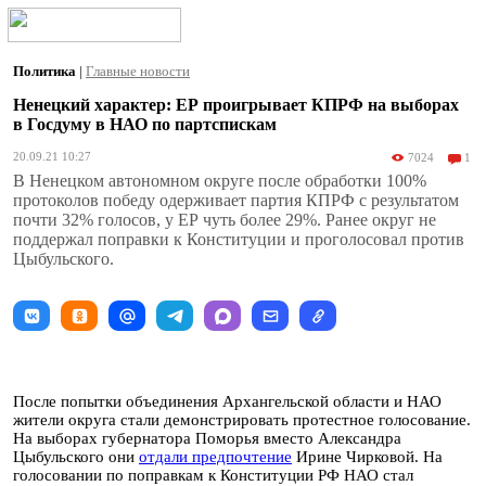
Политика
|
Главные новости
Ненецкий характер: ЕР проигрывает КПРФ на выборах
в Госдуму в НАО по партспискам
20.09.21 10:27
7024
1
В Ненецком автономном округе после обработки 100%
протоколов победу одерживает партия КПРФ с результатом
почти 32% голосов, у ЕР чуть более 29%. Ранее округ не
поддержал поправки к Конституции и проголосовал против
Цыбульского.
После попытки объединения Архангельской области и НАО
жители округа стали демонстрировать протестное голосование.
На выборах губернатора Поморья вместо Александра
Цыбульского они
отдали предпочтение
Ирине Чирковой. На
голосовании по поправкам к Конституции РФ НАО стал