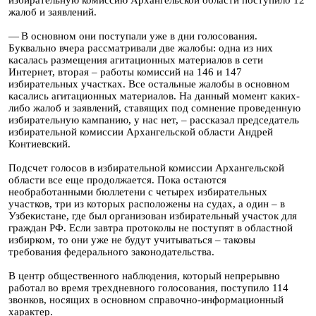
избирательную комиссию Архангельской области поступило 12
жалоб и заявлений.
— В основном они поступали уже в дни голосования.
Буквально вчера рассматривали две жалобы: одна из них
касалась размещения агитационных материалов в сети
Интернет, вторая – работы комиссий на 146 и 147
избирательных участках. Все остальные жалобы в основном
касались агитационных материалов. На данный момент каких-
либо жалоб и заявлений, ставящих под сомнение проведенную
избирательную кампанию, у нас нет, – рассказал председатель
избирательной комиссии Архангельской области Андрей
Контиевский.
Подсчет голосов в избирательной комиссии Архангельской
области все еще продолжается. Пока остаются
необработанными бюллетени с четырех избирательных
участков, три из которых расположены на судах, а один – в
Узбекистане, где был организован избирательный участок для
граждан РФ. Если завтра протоколы не поступят в областной
избирком, то они уже не будут учитываться – таковы
требования федерального законодательства.
В центр общественного наблюдения, который непрерывно
работал во время трехдневного голосования, поступило 114
звонков, носящих в основном справочно-информационный
характер.