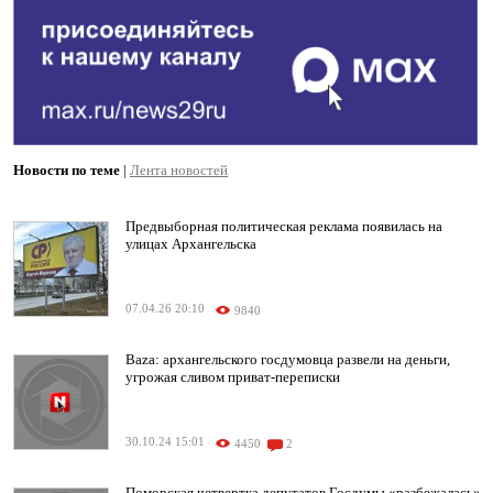
Новости по теме
|
Лента новостей
Предвыборная политическая реклама появилась на
улицах Архангельска
07.04.26 20:10
9840
Baza: архангельского госдумовца развели на деньги,
угрожая сливом приват-переписки
30.10.24 15:01
4450
2
Поморская четвертка депутатов Госдумы «разбежалась»