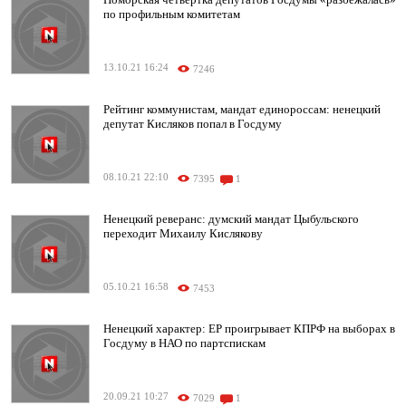
по профильным комитетам
13.10.21 16:24
7246
Рейтинг коммунистам, мандат единороссам: ненецкий
депутат Кисляков попал в Госдуму
08.10.21 22:10
7395
1
Ненецкий реверанс: думский мандат Цыбульского
переходит Михаилу Кислякову
05.10.21 16:58
7453
Ненецкий характер: ЕР проигрывает КПРФ на выборах в
Госдуму в НАО по партспискам
20.09.21 10:27
7029
1