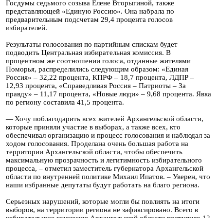
Госдумы седьмого созыва Елене Вторыгиной, также
представляющей «Единую Россию». Она набрала по
предварительным подсчетам 29,4 процента голосов
избирателей.
Результаты голосования по партийным спискам будет
подводить Центральная избирательная комиссия. В
процентном же соотношении голоса, отданные жителями
Поморья, распределились следующим образом: «Единая
Россия» – 32,22 процента, КПРФ – 18,7 процента, ЛДПР –
12,93 процента, «Справедливая Россия – Патриоты – За
правду» – 11,17 процента, «Новые люди» – 9,68 процента. Явка
по региону составила 41,5 процента.
— Хочу поблагодарить всех жителей Архангельской области,
которые приняли участие в выборах, а также всех, кто
обеспечивал организацию и процесс голосования и наблюдал за
ходом голосования. Проделана очень большая работа на
территории Архангельской области, чтобы обеспечить
максимальную прозрачность и легитимность избирательного
процесса, – отметил заместитель губернатора Архангельской
области по внутренней политике Михаил Ипатов. – Уверен, что
наши избранные депутаты будут работать на благо региона.
Серьезных нарушений, которые могли бы повлиять на итоги
выборов, на территории региона не зафиксировано. Всего в