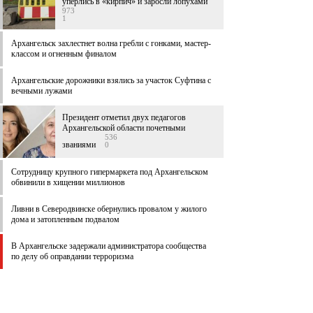
уперлись в «кирпич» и заросли лопухами
973
1
Архангельск захлестнет волна гребли с гонками, мастер-
классом и огненным финалом
Архангельские дорожники взялись за участок Суфтина с
вечными лужами
Президент отметил двух педагогов
Архангельской области почетными
536
званиями
0
Сотрудницу крупного гипермаркета под Архангельском
обвинили в хищении миллионов
Ливни в Северодвинске обернулись провалом у жилого
дома и затопленным подвалом
В Архангельске задержали администратора сообщества
по делу об оправдании терроризма