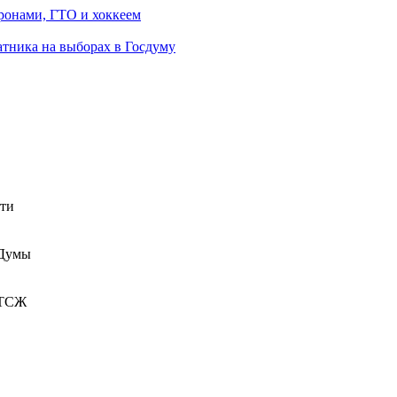
ронами, ГТО и хоккеем
атника на выборах в Госдуму
сти
 Думы
 ТСЖ