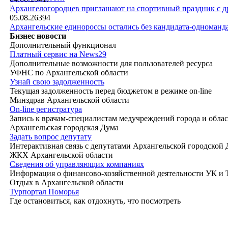
|
Архангелогородцев приглашают на спортивный праздник с д
05.08.26
394
Архангельские единороссы остались без кандидата-одноманд
Бизнес новости
Дополнительный функционал
Платный сервис на News29
Дополнительные возможности для пользователей ресурса
УФНС по Архангельской области
Узнай свою задолженность
Текущая задолженность перед бюджетом в режиме on-line
Минздрав Архангельской области
On-line регистратура
Запись к врачам-специалистам медучреждений города и обла
Архангельская городская Дума
Задать вопрос депутату
Интерактивная связь с депутатами Архангельской городской
ЖКХ Архангельской области
Сведения об управляющих компаниях
Информация о финансово-хозяйственной деятельности УК и
Отдых в Архангельской области
Турпортал Поморья
Где остановиться, как отдохнуть, что посмотреть