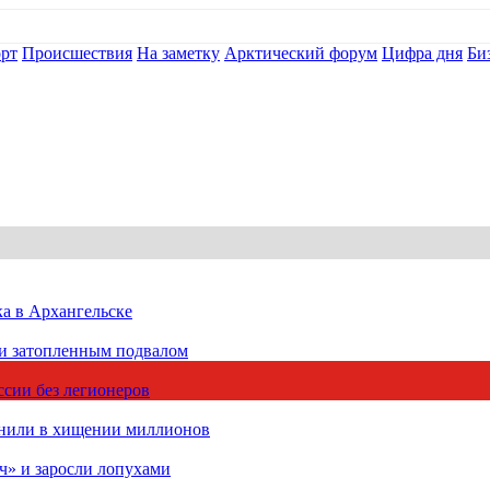
рт
Происшествия
На заметку
Арктический форум
Цифра дня
Би
ка в Архангельске
 и затопленным подвалом
сии без легионеров
инили в хищении миллионов
ч» и заросли лопухами