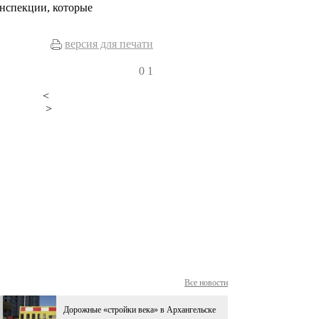
инспекции, которые
версия для печати
0
1
<
>
Все новости
Дорожные «стройки века» в Архангельске