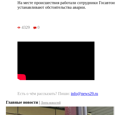
На месте происшествия работали сотрудники Госавто
устанавливают обстоятельства аварии.
4329
0
Есть о чём рассказать? Пиши:
info@news29.ru
Главные новости
|
Лента новостей