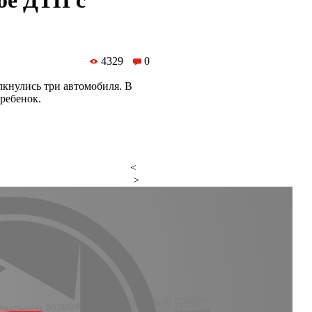
ое ДТП с
4329
0
кнулись три автомобиля. В
 ребенок.
<
>