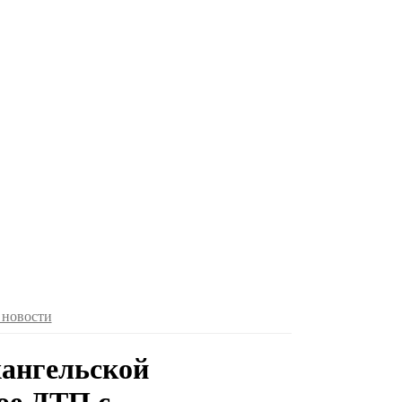
 новости
хангельской