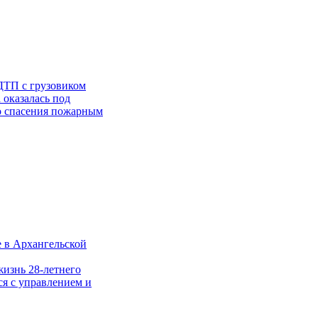
ДТП с грузовиком
 оказалась под
го спасения пожарным
е в Архангельской
жизнь 28-летнего
ся с управлением и