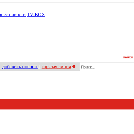
знес новости
TV-BOX
Контакт
войти
добавить новость
|
горячая линия