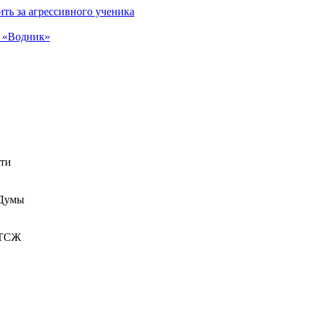
ть за агрессивного ученика
а «Водник»
сти
 Думы
 ТСЖ