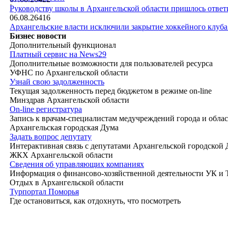
|
Руководству школы в Архангельской области пришлось ответи
06.08.26
416
Архангельские власти исключили закрытие хоккейного клуб
Бизнес новости
Дополнительный функционал
Платный сервис на News29
Дополнительные возможности для пользователей ресурса
УФНС по Архангельской области
Узнай свою задолженность
Текущая задолженность перед бюджетом в режиме on-line
Минздрав Архангельской области
On-line регистратура
Запись к врачам-специалистам медучреждений города и обла
Архангельская городская Дума
Задать вопрос депутату
Интерактивная связь с депутатами Архангельской городской
ЖКХ Архангельской области
Сведения об управляющих компаниях
Информация о финансово-хозяйственной деятельности УК и
Отдых в Архангельской области
Турпортал Поморья
Где остановиться, как отдохнуть, что посмотреть