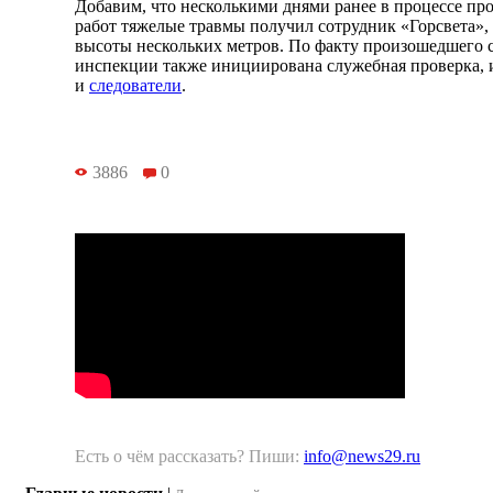
Добавим, что несколькими днями ранее в процессе п
работ тяжелые травмы получил сотрудник «Горсвета»,
высоты нескольких метров. По факту произошедшего 
инспекции также инициирована служебная проверка, 
и
следователи
.
3886
0
Есть о чём рассказать? Пиши:
info@news29.ru