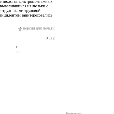
роизводства электромонтажных
 вывалившийся из люльки с
сотрудниками трудовой
инцидентом заинтересовались
версия для печати
0
112
<
>
Все новости