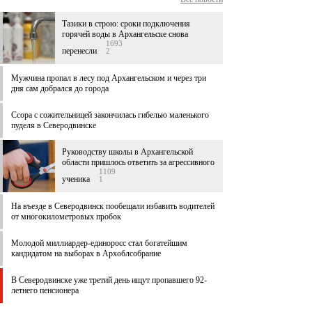
Тазики в строю: сроки подключения
горячей воды в Архангельске снова
1693
перенесли
2
Мужчина пропал в лесу под Архангельском и через три
дня сам добрался до города
Ссора с сожительницей закончилась гибелью маленького
пуделя в Северодвинске
Руководству школы в Архангельской
области пришлось ответить за агрессивного
1109
ученика
1
На въезде в Северодвинск пообещали избавить водителей
от многокилометровых пробок
Молодой миллиардер-единоросс стал богатейшим
кандидатом на выборах в Архоблсобрание
В Северодвинске уже третий день ищут пропавшего 92-
летнего пенсионера