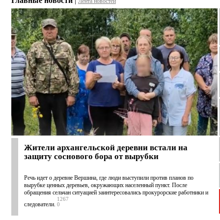
Главные новости
|
Лента новостей
Жители архангельской деревни встали на
защиту соснового бора от вырубки
Речь идет о деревне Вершина, где люди выступили против планов по
вырубке ценных деревьев, окружающих населенный пункт. После
обращения сельчан ситуацией заинтересовались прокурорские работники и
1267
следователи.
0