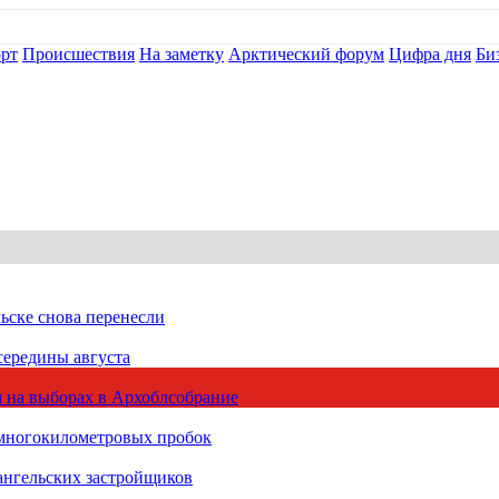
рт
Происшествия
На заметку
Арктический форум
Цифра дня
Би
ьске снова перенесли
середины августа
 на выборах в Архоблсобрание
 многокилометровых пробок
ангельских застройщиков