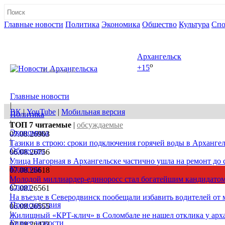
Главные новости
Политика
Экономика
Общество
Культура
Спо
Полная версия сайта
Архангельск
o
+15
08 августа, сб
Главные новости
|
ВК
|
YouTube
|
Мобильная версия
Политика
|
ТОП 7
читаемые
|
обсуждаемые
Экономика
07.08.26
903
|
Тазики в строю: сроки подключения горячей воды в Архангел
Общество
06.08.26
756
|
Улица Нагорная в Архангельске частично ушла на ремонт до 
Культура
07.08.26
618
|
Молодой миллиардер-единоросс стал богатейшим кандидатом
Спорт
07.08.26
561
|
На въезде в Северодвинск пообещали избавить водителей от
Происшествия
06.08.26
555
|
Жилищный «КРТ-клич» в Соломбале не нашел отклика у арх
Бизнес новости
07.08.26
422