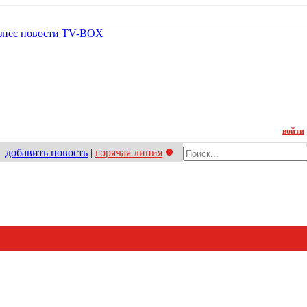
знес новости
TV-BOX
Контакт
войти
добавить новость
|
горячая линия