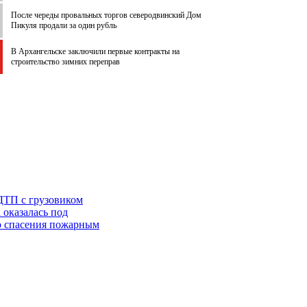
После череды провальных торгов северодвинский Дом
Пикуля продали за один рубль
В Архангельске заключили первые контракты на
строительство зимних переправ
ДТП с грузовиком
 оказалась под
го спасения пожарным