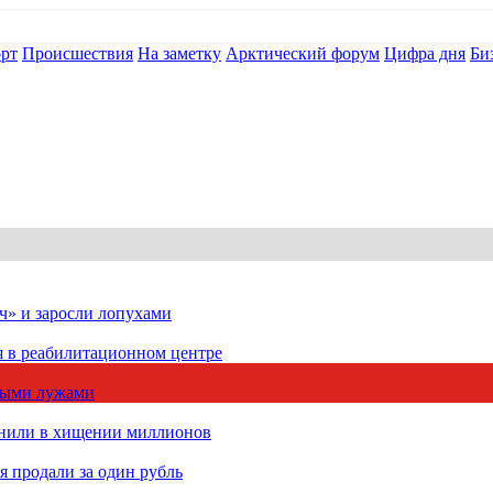
рт
Происшествия
На заметку
Арктический форум
Цифра дня
Би
ч» и заросли лопухами
я в реабилитационном центре
чными лужами
инили в хищении миллионов
 продали за один рубль