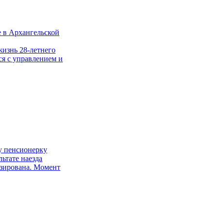
е в Архангельской
жизнь 28-летнего
ся с управлением и
у пенсионерку
ьтате наезда
зирована. Момент