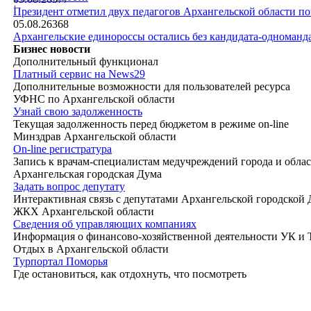
|
Президент отметил двух педагогов Архангельской области п
05.08.26
368
Архангельские единороссы остались без кандидата-одноманд
Бизнес новости
Дополнительный функционал
Платный сервис на News29
Дополнительные возможности для пользователей ресурса
УФНС по Архангельской области
Узнай свою задолженность
Текущая задолженность перед бюджетом в режиме on-line
Минздрав Архангельской области
On-line регистратура
Запись к врачам-специалистам медучреждений города и обла
Архангельская городская Дума
Задать вопрос депутату
Интерактивная связь с депутатами Архангельской городской
ЖКХ Архангельской области
Сведения об управляющих компаниях
Информация о финансово-хозяйственной деятельности УК и
Отдых в Архангельской области
Турпортал Поморья
Где остановиться, как отдохнуть, что посмотреть