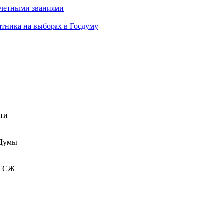
очетными званиями
атника на выборах в Госдуму
сти
 Думы
 ТСЖ