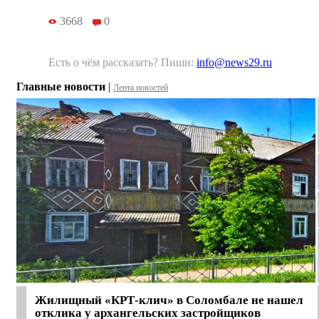
3668
0
Есть о чём рассказать? Пиши:
info@news29.ru
Главные новости
|
Лента новостей
Жилищный «КРТ-клич» в Соломбале не нашел
отклика у архангельских застройщиков