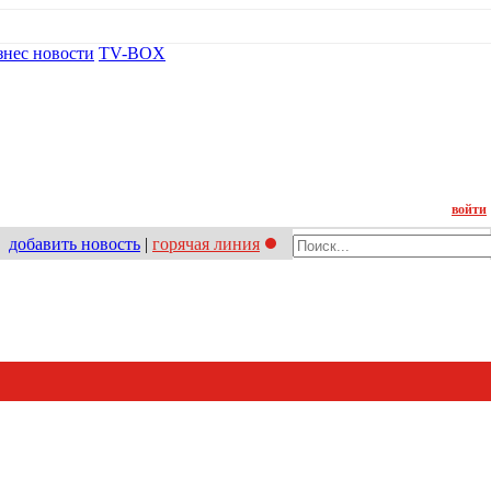
знес новости
TV-BOX
Контакт
войти
добавить новость
|
горячая линия