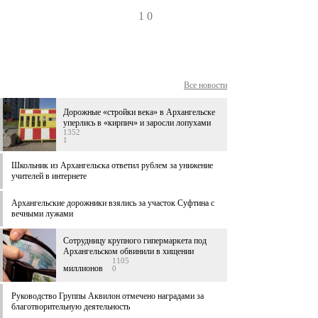
1
0
Все новости
Дорожные «стройки века» в Архангельске
уперлись в «кирпич» и заросли лопухами
1352
1
Школьник из Архангельска ответил рублем за унижение
учителей в интернете
Архангельские дорожники взялись за участок Суфтина с
вечными лужами
Сотрудницу крупного гипермаркета под
Архангельском обвинили в хищении
1105
миллионов
0
Руководство Группы Аквилон отмечено наградами за
благотворительную деятельность