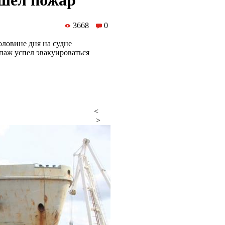
ошел пожар
3668
0
ловине дня на судне
паж успел эвакуироваться
<
>