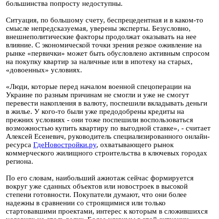
большинства попросту недоступны.
Ситуация, по большому счету, беспрецедентная и в каком-то
смысле непредсказуемая, уверены эксперты. Безусловно,
внешнеполитические факторы продолжат оказывать на нее
влияние. С экономической точки зрения резкое оживление на
рынке «первички» может быть обусловлено активным спросом
на покупку квартир за наличные или в ипотеку на старых,
«довоенных» условиях.
«Люди, которые перед началом военной спецоперации на
Украине по разным причинам не смогли и уже не смогут
перевести накопления в валюту, поспешили вкладывать деньги
в жилье. У кого-то были уже предодобрены кредиты на
прежних условиях - они тоже поспешили воспользоваться
возможностью купить квартиру по выгодной ставке», - считает
Алексей Есеневич, руководитель специализированного онлайн-
ресурса
ГдеНовостройки.ру
, охватывающего рынок
коммерческого жилищного строительства в ключевых городах
региона.
По его словам, наибольший ажиотаж сейчас формируется
вокруг уже сданных объектов или новостроек в высокой
степени готовности. Покупатели думают, что они более
надежны в сравнении со строящимися или только
стартовавшими проектами, интерес к которым в сложившихся