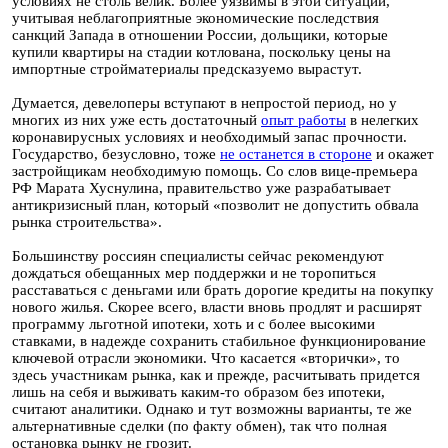
условиях не столь велик. Более уязвимы в этой ситуации,
учитывая неблагоприятные экономические последствия
санкций Запада в отношении России, дольщики, которые
купили квартиры на стадии котлована, поскольку цены на
импортные стройматериалы предсказуемо вырастут.
Думается, девелоперы вступают в непростой период, но у
многих из них уже есть достаточный
опыт работы
в нелегких
коронавирусных условиях и необходимый запас прочности.
Государство, безусловно, тоже
не останется в стороне
и окажет
застройщикам необходимую помощь. Со слов вице-премьера
РФ Марата Хуснулина, правительство уже разрабатывает
антикризисный план, который «позволит не допустить обвала
рынка строительства».
Большинству россиян специалисты сейчас рекомендуют
дождаться обещанных мер поддержки и не торопиться
расставаться с деньгами или брать дорогие кредиты на покупку
нового жилья. Скорее всего, власти вновь продлят и расширят
программу льготной ипотеки, хоть и с более высокими
ставками, в надежде сохранить стабильное функционирование
ключевой отрасли экономики. Что касается «вторички», то
здесь участникам рынка, как и прежде, расчитывать придется
лишь на себя и выживать каким-то образом без ипотеки,
считают аналитики. Однако и тут возможны варианты, те же
альтернативные сделки (по факту обмен), так что полная
остановка рынку не грозит.