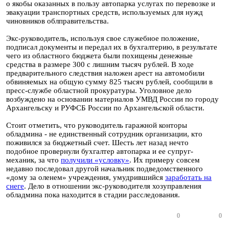
о якобы оказанных в пользу автопарка услугах по перевозке и
эвакуации транспортных средств, используемых для нужд
чиновников облправительства.
Экс-руководитель, используя свое служебное положение,
подписал документы и передал их в бухгалтерию, в результате
чего из областного бюджета были похищены денежные
средства в размере 300 с лишним тысяч рублей. В ходе
предварительного следствия наложен арест на автомобили
обвиняемых на общую сумму 825 тысяч рублей, сообщили в
пресс-службе областной прокуратуры. Уголовное дело
возбуждено на основании материалов УМВД России по городу
Архангельску и РУФСБ России по Архангельской области.
Стоит отметить, что руководитель гаражной конторы
обладмина - не единственный сотрудник организации, кто
поживился за бюджетный счет. Шесть лет назад нечто
подобное провернули бухгалтер автопарка и ее супруг-
механик, за что
получили «условку»
. Их примеру совсем
недавно последовал другой начальник подведомственного
«дому за оленем» учреждения, умудрившийся
заработать на
снеге
. Дело в отношении экс-руководителя хозуправления
обладмина пока находится в стадии расследования.
0
0