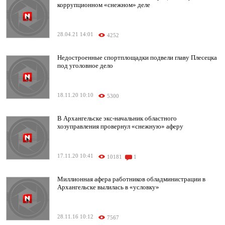
коррупционном «снежном» деле
28.04.21 14:01
4252
Недостроенные спортплощадки подвели главу Плесецка
под уголовное дело
18.11.20 10:10
5300
В Архангельске экс-начальник областного
хозуправления провернул «снежную» аферу
17.11.20 10:41
10181
1
Миллионная афера работников обладминистрации в
Архангельске вылилась в «условку»
28.11.16 10:12
7567