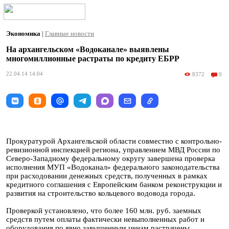
Экономика
|
Главные новости
На архангельском «Водоканале» выявлены
многомиллионные растраты по кредиту ЕБРР
22.04.14 14:04
8372
0
Прокуратурой Архангельской области совместно с контрольно-
ревизионной инспекцией региона, управлением МВД России по
Северо-Западному федеральному округу завершена проверка
исполнения МУП «Водоканал» федерального законодательства
при расходовании денежных средств, полученных в рамках
кредитного соглашения с Европейским банком реконструкции и
развития на строительство кольцевого водовода города.
Проверкой установлено, что более 160 млн. руб. заемных
средств путем оплаты фактически невыполненных работ и
оборудования по явно завышенным ценам растрачены