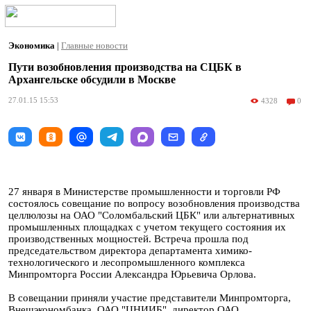
Экономика
|
Главные новости
Пути возобновления производства на СЦБК в
Архангельске обсудили в Москве
27.01.15 15:53
4328
0
27 января в Министерстве промышленности и торговли РФ
состоялось совещание по вопросу возобновления производства
целлюлозы на ОАО "Соломбальский ЦБК" или альтернативных
промышленных площадках с учетом текущего состояния их
производственных мощностей. Встреча прошла под
председательством директора департамента химико-
технологического и лесопромышленного комплекса
Минпромторга России Александра Юрьевича Орлова.
В совещании приняли участие представители Минпромторга,
Внешэкономбанка, ОАО "ЦНИИБ", директор ОАО