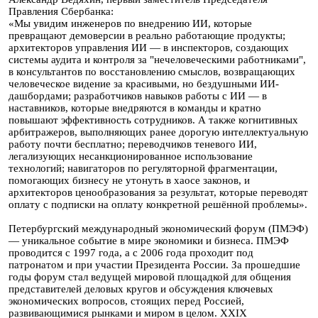
Правления Сбербанка:
«Мы увидим инженеров по внедрению ИИ, которые
превращают демоверсии в реально работающие продукты;
архитекторов управления ИИ — в инспекторов, создающих
системы аудита и контроля за "нечеловеческими работниками",
в консультантов по восстановлению смыслов, возвращающих
человеческое видение за красивыми, но бездушными ИИ-
дашбордами; разработчиков навыков работы с ИИ — в
наставников, которые внедряются в команды и кратно
повышают эффективность сотрудников. А также когнитивных
арбитражеров, выполняющих ранее дорогую интеллектуальную
работу почти бесплатно; переводчиков теневого ИИ,
легализующих несанкционированное использование
технологий; навигаторов по регуляторной фрагментации,
помогающих бизнесу не утонуть в хаосе законов, и
архитекторов ценообразования за результат, которые переводят
оплату с подписки на оплату конкретной решённой проблемы».
Петербургский международный экономический форум (ПМЭФ)
— уникальное событие в мире экономики и бизнеса. ПМЭФ
проводится с 1997 года, а с 2006 года проходит под
патронатом и при участии Президента России. За прошедшие
годы форум стал ведущей мировой площадкой для общения
представителей деловых кругов и обсуждения ключевых
экономических вопросов, стоящих перед Россией,
развивающимися рынками и миром в целом. XXIX