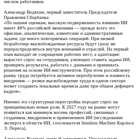
числом работников.
Александр Ведяхин, первый заместитель Председателя
Правления Сбербанка:
«По нашим оценкам, высокую подверженность влиянию ИИ
имеет 48% российской экономики — прежде всего это
офисные, аналитические, клиентские и административные
задачи, где много повторяемых операций. При низкой
безработице высвобождаемые ресурсы будут сразу же
перераспределяться внутри компаний и отраслей. На первый
план выходит не сокращение рабочих мест, а адаптация:
вырастет спрос на сотрудников, умеющих ставить задачи ИИ,
проверять результаты, работать с данными и принимать
решения на основе ИИ-инструментов. При этом российскому
рынку труда потребуется активное переобучение и плавность
внедрения — резкое высвобождение труда в одном секторе
может создавать локальные кризисы даже при общем дефиците
кадров».
Именно эта структурная перестройка породит спрос на
принципиально новые роли. К 2027 году на рынке могут
появиться как минимум восемь профессий, связанных с
созданием, внедрением и применением ИИ (исследование
эксперта в области ИИ, сооснователя Intuition Machine Карлоса
Э. Переса).
Александр Ведяхин, первый заместитель Председателя