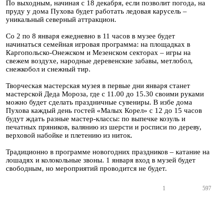
По выходным, начиная с 18 декабря, если позволит погода, на
пруду у дома Пухова будет работать ледовая карусель –
уникальный северный аттракцион.
Со 2 по 8 января ежедневно в 11 часов в музее будет
начинаться семейная игровая программа: на площадках в
Каргопольско-Онежском и Мезенском секторах – игры на
свежем воздухе, народные деревенские забавы, метлобол,
снежкобол и снежный тир.
Творческая мастерская музея в первые дни января станет
мастерской Деда Мороза, где с 11.00 до 15.30 своими руками
можно будет сделать праздничные сувениры. В избе дома
Пухова каждый день гостей «Малых Корел» с 12 до 15 часов
будут ждать разные мастер-классы: по выпечке козуль и
печатных пряников, валянию из шерсти и росписи по дереву,
верховой набойке и плетению из ниток.
Традиционно в программе новогодних праздников – катание на
лошадях и колокольные звоны. 1 января вход в музей будет
свободным, но мероприятий проводится не будет.
1
597