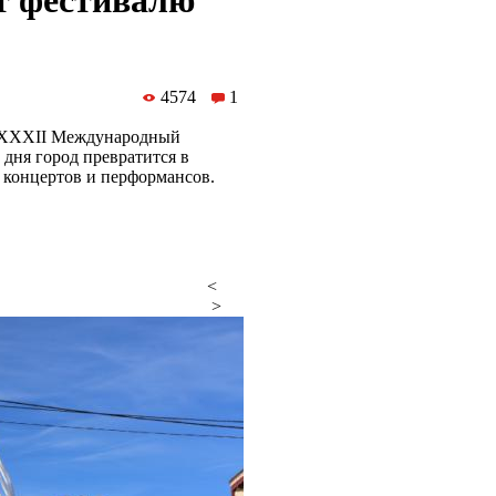
т фестивалю
4574
1
о XXXII Международный
 дня город превратится в
, концертов и перформансов.
<
>