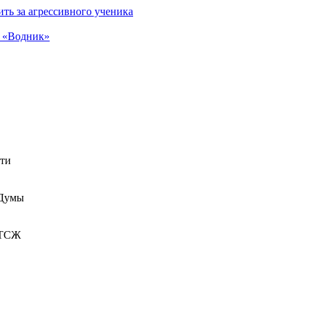
ть за агрессивного ученика
а «Водник»
сти
 Думы
 ТСЖ