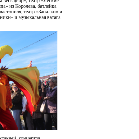
 весь двор», театр «Легкие
па» из Королева, батлейка
вастополя, театр «Запалки» и
ики» и музыкальная ватага
ктаклей, концертов,