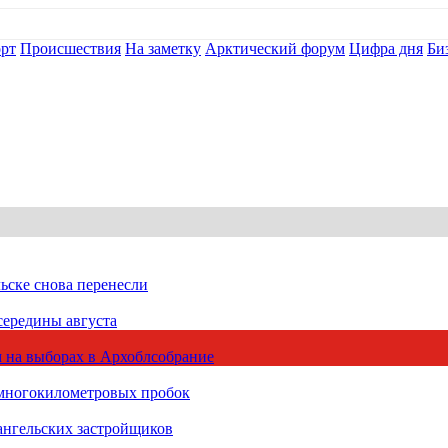
рт
Происшествия
На заметку
Арктический форум
Цифра дня
Би
ьске снова перенесли
середины августа
 на выборах в Архоблсобрание
 многокилометровых пробок
ангельских застройщиков