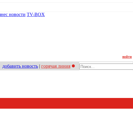
знес новости
TV-BOX
Контакт
войти
добавить новость
|
горячая линия