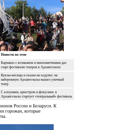
Новости по теме
Карнавал с великаном и инопланетянами дал
старт фестивалю театров в Архангельске
Куклы-месяцы и сказки на ходулях: на
набережную Архангельска вышел уличный
театр
С клоунами, оркестром и фокусами: в
Архангельске стартует «театральный» фестиваль
гионов России и Беларуси. К
ии горожан, которые
ты.