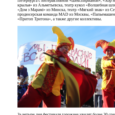
Петербурга с интерактивной «Шекспирианой», «Хор на
крылья» из Альметьевска, театр кукол «Волшебная шля
«Дом з Марамi» из Минска, театр «Мягкий знак» из Се
продюсерская команда MAD из Москвы, «Папьемашенн
«Притоп Тритона», а также другие коллективы.
За четыре дня фестиваля горожане увидят более 30 спе