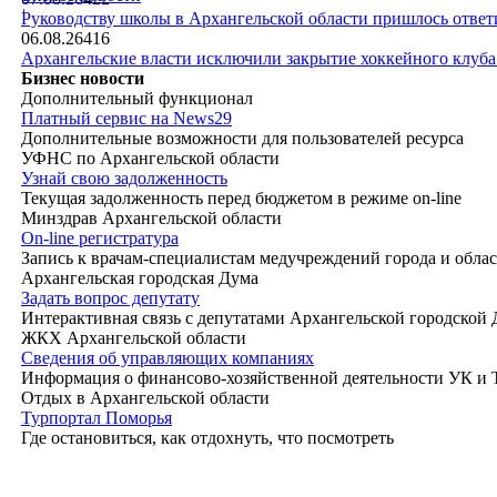
|
Руководству школы в Архангельской области пришлось ответи
06.08.26
416
Архангельские власти исключили закрытие хоккейного клуб
Бизнес новости
Дополнительный функционал
Платный сервис на News29
Дополнительные возможности для пользователей ресурса
УФНС по Архангельской области
Узнай свою задолженность
Текущая задолженность перед бюджетом в режиме on-line
Минздрав Архангельской области
On-line регистратура
Запись к врачам-специалистам медучреждений города и обла
Архангельская городская Дума
Задать вопрос депутату
Интерактивная связь с депутатами Архангельской городской
ЖКХ Архангельской области
Сведения об управляющих компаниях
Информация о финансово-хозяйственной деятельности УК и
Отдых в Архангельской области
Турпортал Поморья
Где остановиться, как отдохнуть, что посмотреть