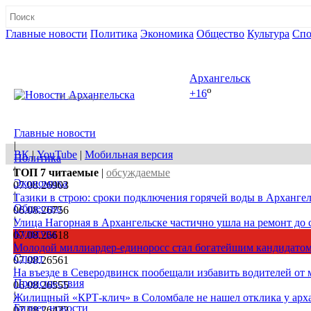
Главные новости
Политика
Экономика
Общество
Культура
Спо
Полная версия сайта
Архангельск
o
+16
08 августа, сб
Главные новости
|
ВК
|
YouTube
|
Мобильная версия
Политика
|
ТОП 7
читаемые
|
обсуждаемые
Экономика
07.08.26
903
|
Тазики в строю: сроки подключения горячей воды в Архангел
Общество
06.08.26
756
|
Улица Нагорная в Архангельске частично ушла на ремонт до 
Культура
07.08.26
618
|
Молодой миллиардер-единоросс стал богатейшим кандидатом
Спорт
07.08.26
561
|
На въезде в Северодвинск пообещали избавить водителей от
Происшествия
06.08.26
555
|
Жилищный «КРТ-клич» в Соломбале не нашел отклика у арх
Бизнес новости
07.08.26
422