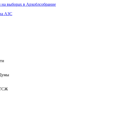
 на выборах в Архоблсобрание
 на АЗС
сти
 Думы
 ТСЖ