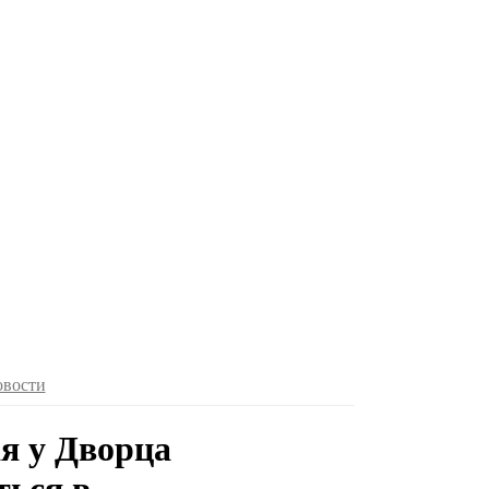
овости
я у Дворца