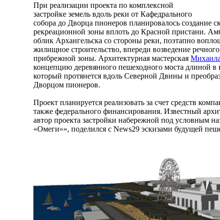
При реализации проекта по комплексной
застройке земель вдоль реки от Кафедрального
собора до Дворца пионеров планировалось создание 
рекреационной зоны вплоть до Красной пристани. А
облик Архангельска со стороны реки, поэтапно вопло
жилищное строительство, впереди возведение речного
прибрежной зоны. Архитектурная мастерская
Михаил
концепцию деревянного пешеходного моста длиной в н
который протянется вдоль Северной Двины и преобра
Дворцом пионеров.
Проект планируется реализовать за счет средств комп
также федерального финансирования. Известный арх
автор проекта застройки набережной под условным н
«Омеги»», поделился с News29 эскизами будущей пеш