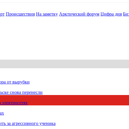
рт
Происшествия
На заметку
Арктический форум
Цифра дня
Би
ора от вырубки
ьске снова перенесли
 электросетях
ах
ть за агрессивного ученика