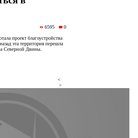
ться в
6595
0
тала проект благоустройства
назад эта территория перешла
ега Северной Двины.
<
>