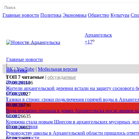
Главные новости
Политика
Экономика
Общество
Культура
Спо
Полная версия сайта
Архангельск
o
+17
09 августа, вс
Главные новости
|
ВК
|
YouTube
|
Мобильная версия
Политика
|
ТОП 7
читаемые
|
обсуждаемые
Экономика
07.08.26
1106
|
Жители архангельской деревни встали на защиту соснового б
Общество
07.08.26
927
|
Тазики в строю: сроки подключения горячей воды в Архангел
Культура
08.08.26
796
|
Вода внезапно пропала в домах Архангельска после аварии на
Спорт
08.08.26
635
|
Коряжма стала новым Шиесом в архангельских мусорных дел
Происшествия
07.08.26
611
|
Руководству школы в Архангельской области пришлось ответи
Бизнес новости
07.08.26
601