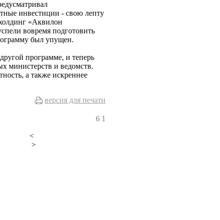
редусматривал
стные инвестиции - свою лепту
 холдинг «Аквилон
 успели вовремя подготовить
рограмму был упущен.
 другой программе, и теперь
ых министерств и ведомств.
тность, а также искреннее
версия для печати
6
1
<
>