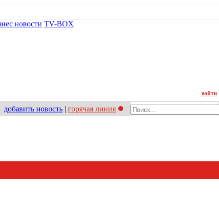
знес новости
TV-BOX
Контакт
войти
добавить новость
|
горячая линия