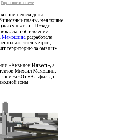
Еще новости по теме
сквозной пешеходной
мбициозные планы, меняющие
щаются в жизнь. Позади
 вокзала и обновление
а Мамошина
разработала
есколько сотен метров,
зит территорию за бывшим
ании «Аквилон Инвест», а
итектор Михаил Мамошин,
азванием «От «Альфы» до
еходной зоны.