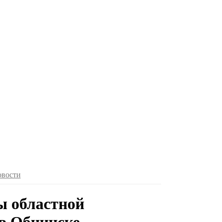
овости
ы областной