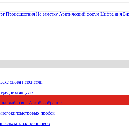
рт
Происшествия
На заметку
Арктический форум
Цифра дня
Би
ьске снова перенесли
середины августа
 на выборах в Архоблсобрание
 многокилометровых пробок
ангельских застройщиков