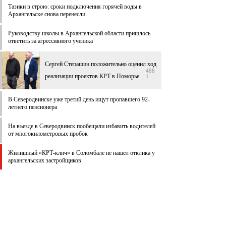
Тазики в строю: сроки подключения горячей воды в
Архангельске снова перенесли
Руководству школы в Архангельской области пришлось
ответить за агрессивного ученика
Сергей Степашин положительно оценил ход
488
реализации проектов КРТ в Поморье
1
В Северодвинске уже третий день ищут пропавшего 92-
летнего пенсионера
На въезде в Северодвинск пообещали избавить водителей
от многокилометровых пробок
Жилищный «КРТ-клич» в Соломбале не нашел отклика у
архангельских застройщиков