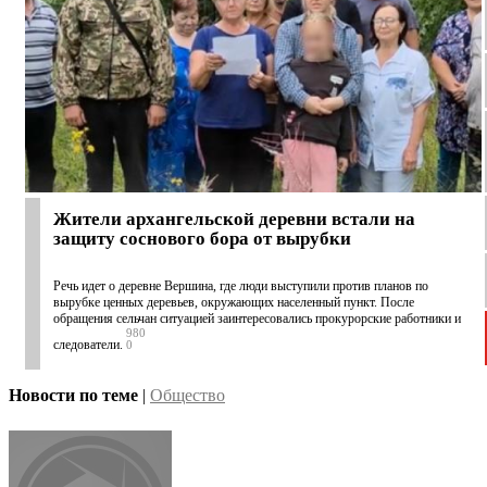
Жители архангельской деревни встали на
защиту соснового бора от вырубки
Речь идет о деревне Вершина, где люди выступили против планов по
вырубке ценных деревьев, окружающих населенный пункт. После
обращения сельчан ситуацией заинтересовались прокурорские работники и
980
следователи.
0
Новости по теме
|
Общество