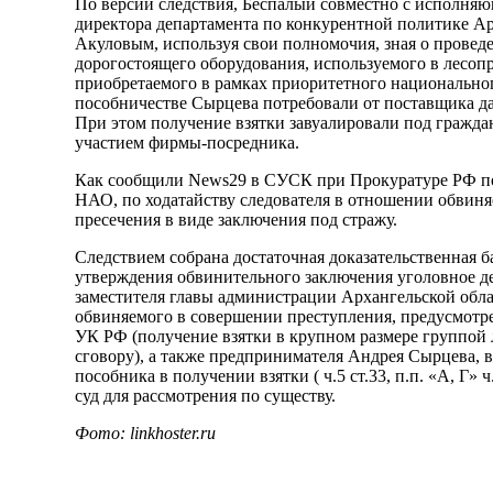
По версии следствия, Беспалый совместно с исполняю
директора департамента по конкурентной политике Ар
Акуловым, используя свои полномочия, зная о провед
дорогостоящего оборудования, используемого в лесо
приобретаемого в рамках приоритетного национально
пособничестве Сырцева потребовали от поставщика да
При этом получение взятки завуалировали под гражда
участием фирмы-посредника.
Как сообщили News29 в СУСК при Прокуратуре РФ по
НАО, по ходатайству следователя в отношении обвиня
пресечения в виде заключения под стражу.
Следствием собрана достаточная доказательственная баз
утверждения обвинительного заключения уголовное д
заместителя главы администрации Архангельской обла
обвиняемого в совершении преступления, предусмотрен
УК РФ (получение взятки в крупном размере группой
сговору), а также предпринимателя Андрея Сырцева, 
пособника в получении взятки ( ч.5 ст.33, п.п. «А, Г» 
суд для рассмотрения по существу.
Фото: linkhoster.ru