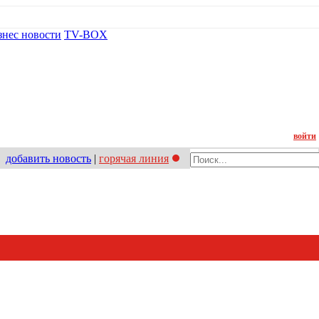
знес новости
TV-BOX
Контакт
войти
добавить новость
|
горячая линия