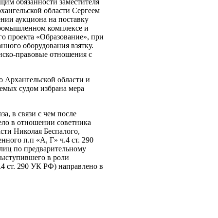
щим обязанности заместителя
хангельской области Сергеем
ении аукциона на поставку
промышленном комплексе и
го проекта «Образование», при
нного оборудования взятку.
нско-правовые отношения с
 Архангельской области и
емых судом избрана мера
а, в связи с чем после
ело в отношении советника
сти Николая Беспалого,
ного п.п «А, Г» ч.4 ст. 290
 лиц по предварительному
выступившего в роли
ч.4 ст. 290 УК РФ) направлено в