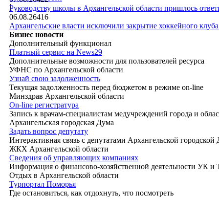
|
Руководству школы в Архангельской области пришлось ответи
06.08.26
416
Архангельские власти исключили закрытие хоккейного клуб
Бизнес новости
Дополнительный функционал
Платный сервис на News29
Дополнительные возможности для пользователей ресурса
УФНС по Архангельской области
Узнай свою задолженность
Текущая задолженность перед бюджетом в режиме on-line
Минздрав Архангельской области
On-line регистратура
Запись к врачам-специалистам медучреждений города и обла
Архангельская городская Дума
Задать вопрос депутату
Интерактивная связь с депутатами Архангельской городской
ЖКХ Архангельской области
Сведения об управляющих компаниях
Информация о финансово-хозяйственной деятельности УК и
Отдых в Архангельской области
Турпортал Поморья
Где остановиться, как отдохнуть, что посмотреть