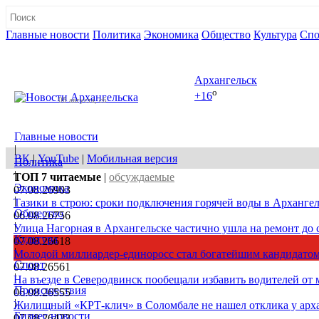
Главные новости
Политика
Экономика
Общество
Культура
Спо
Полная версия сайта
Архангельск
o
+16
08 августа, сб
Главные новости
|
ВК
|
YouTube
|
Мобильная версия
Политика
|
ТОП 7
читаемые
|
обсуждаемые
Экономика
07.08.26
903
|
Тазики в строю: сроки подключения горячей воды в Архангел
Общество
06.08.26
756
|
Улица Нагорная в Архангельске частично ушла на ремонт до 
Культура
07.08.26
618
|
Молодой миллиардер-единоросс стал богатейшим кандидатом
Спорт
07.08.26
561
|
На въезде в Северодвинск пообещали избавить водителей от
Происшествия
06.08.26
555
|
Жилищный «КРТ-клич» в Соломбале не нашел отклика у арх
Бизнес новости
07.08.26
422