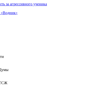
ть за агрессивного ученика
а «Водник»
сти
 Думы
 ТСЖ