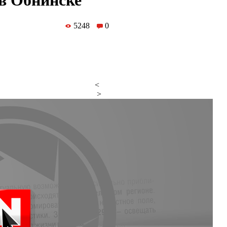
в Обнинске
5248
0
<
>