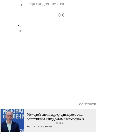
версия для печати
0
0
<
>
Все новости
Молодой миллиардер-единоросс стал
богатейшим кандидатом на выборах в
1083
Архоблсобрание
0