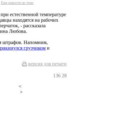
Еще новости по теме
 при естественной температуре
давцы находятся на рабочих
ерчаток, - рассказала
рина Любова.
ем штрафов. Напомним,
рикинулся грузчиком
и
версия для печати
136
28
<
>