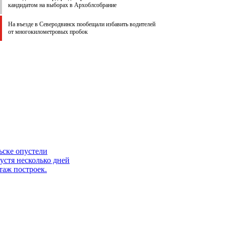
кандидатом на выборах в Архоблсобрание
На въезде в Северодвинск пообещали избавить водителей
от многокилометровых пробок
ьске опустели
устя несколько дней
таж построек.