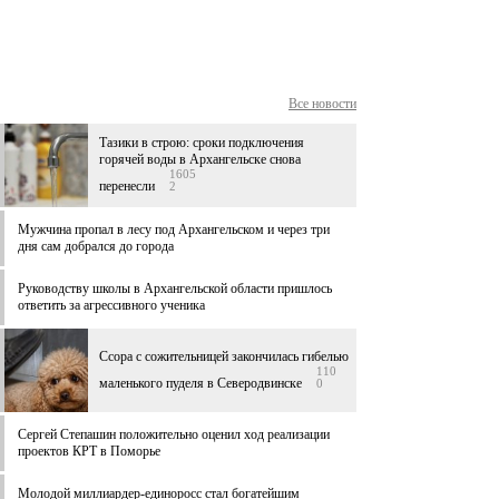
Все новости
Тазики в строю: сроки подключения
горячей воды в Архангельске снова
1605
перенесли
2
Мужчина пропал в лесу под Архангельском и через три
дня сам добрался до города
Руководству школы в Архангельской области пришлось
ответить за агрессивного ученика
Ссора с сожительницей закончилась гибелью
110
маленького пуделя в Северодвинске
0
Сергей Степашин положительно оценил ход реализации
проектов КРТ в Поморье
Молодой миллиардер-единоросс стал богатейшим