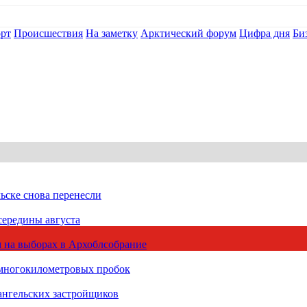
рт
Происшествия
На заметку
Арктический форум
Цифра дня
Би
ьске снова перенесли
середины августа
 на выборах в Архоблсобрание
 многокилометровых пробок
ангельских застройщиков