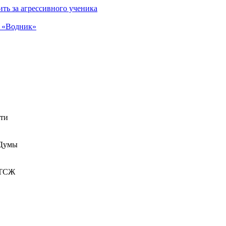
ть за агрессивного ученика
а «Водник»
сти
 Думы
 ТСЖ