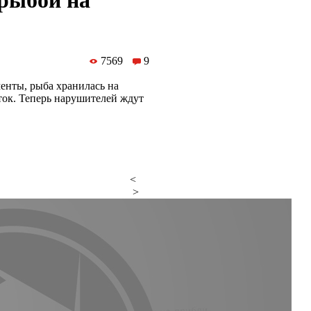
 рыбой на
7569
9
енты, рыба хранилась на
ток. Теперь нарушителей ждут
<
>