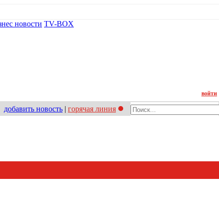
знес новости
TV-BOX
Контакт
войти
добавить новость
|
горячая линия