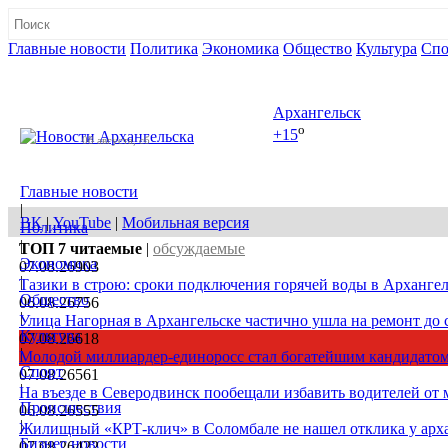
Главные новости
Политика
Экономика
Общество
Культура
Спо
Полная версия сайта
Архангельск
o
+15
08 августа, сб
Главные новости
|
ВК
|
YouTube
|
Мобильная версия
Политика
|
ТОП 7
читаемые
|
обсуждаемые
Экономика
07.08.26
903
|
Тазики в строю: сроки подключения горячей воды в Архангел
Общество
06.08.26
756
|
Улица Нагорная в Архангельске частично ушла на ремонт до 
Культура
07.08.26
618
|
Молодой миллиардер-единоросс стал богатейшим кандидатом
Спорт
07.08.26
561
|
На въезде в Северодвинск пообещали избавить водителей от
Происшествия
06.08.26
555
|
Жилищный «КРТ-клич» в Соломбале не нашел отклика у арх
Бизнес новости
07.08.26
422