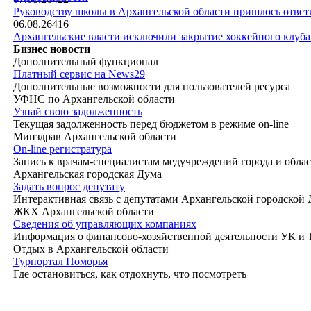
|
Руководству школы в Архангельской области пришлось ответи
06.08.26
416
Архангельские власти исключили закрытие хоккейного клуб
Бизнес новости
Дополнительный функционал
Платный сервис на News29
Дополнительные возможности для пользователей ресурса
УФНС по Архангельской области
Узнай свою задолженность
Текущая задолженность перед бюджетом в режиме on-line
Минздрав Архангельской области
On-line регистратура
Запись к врачам-специалистам медучреждений города и обла
Архангельская городская Дума
Задать вопрос депутату
Интерактивная связь с депутатами Архангельской городской
ЖКХ Архангельской области
Сведения об управляющих компаниях
Информация о финансово-хозяйственной деятельности УК и
Отдых в Архангельской области
Турпортал Поморья
Где остановиться, как отдохнуть, что посмотреть