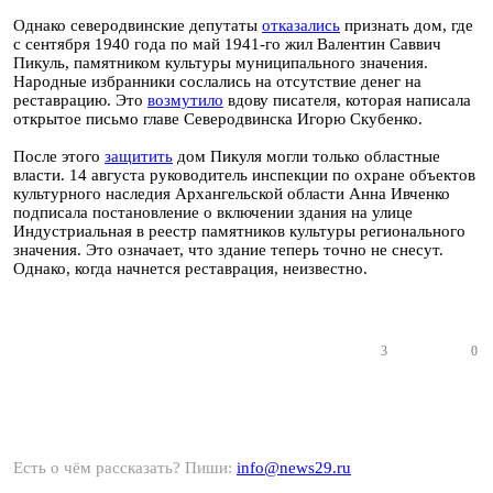
Однако северодвинские депутаты
отказались
признать дом, где
с сентября 1940 года по май 1941-го жил Валентин Саввич
Пикуль, памятником культуры муниципального значения.
Народные избранники сослались на отсутствие денег на
реставрацию. Это
возмутило
вдову писателя, которая написала
открытое письмо главе Северодвинска Игорю Скубенко.
После этого
защитить
дом Пикуля могли только областные
власти. 14 августа руководитель инспекции по охране объектов
культурного наследия Архангельской области Анна Ивченко
подписала постановление о включении здания на улице
Индустриальная в реестр памятников культуры регионального
значения. Это означает, что здание теперь точно не снесут.
Однако, когда начнется реставрация, неизвестно.
3
0
Есть о чём рассказать? Пиши:
info@news29.ru