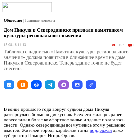
Общество
|
Главные новости
Дом Пикуля в Северодвинске признали памятником
культуры регионального значения
15.08.18 14:43
5157
0
Табличка с надписью «Памятник культуры регионального
значения» должна появиться в ближайшее время на доме
Пикуля в Северодвинске. Теперь здание точно не будет
снесено.
В конце прошлого года вокруг судьбы дома Пикуля
развернулась большая дискуссия. Всех его жильцов ранее
переселили в более комфортное жилье и здание полагалось
снести. Однако северодвинцы возмутились этому решению
властей. Жителей города корабелов тогда
поддержал
даже
губернатор Поморья Игорь Орлов.