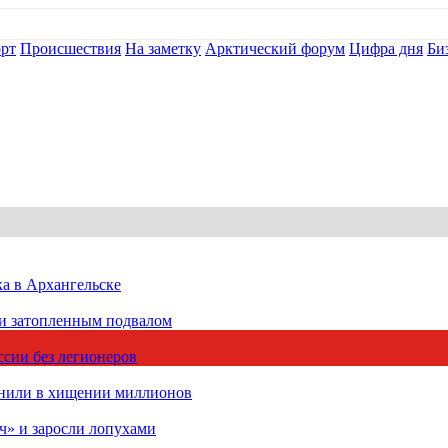
рт
Происшествия
На заметку
Арктический форум
Цифра дня
Би
ка в Архангельске
 и затопленным подвалом
сии без легионеров
инили в хищении миллионов
ч» и заросли лопухами