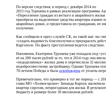
По версии следствия, в период с декабря 2014 по
2015 год Турнаева в рамках реализации программы Ар
«Переселение граждан из ветхого и аварийного жилья н
приобрела на выделенные средства квартиры взамен н
аварийных домах, и предоставила их гражданам, не и
получение.
Как сообщили в пресс-службе СК, на такой шаг экс-ч
«создать видимость благополучия и приукрасить дейс
Каргополе. По факту преступления ведется следствие.
Напомним, Екатерина Трунаева уже попадала под «уго
её на 200 тысяч рублей за то, что в 2014 году она ввел
«недоделанных» жилых дома и перечислила 32 милли
недобросовестному застройщику. Однако Трунаева поп
70-летием Победы и была
освобождена
от уплаты штра
Примечательно, что примерно в тот же период — с 20
глава МО «Холмогорское» Зинаида Карпук заключила 
квартир сиротам, непригодным для жилья. В результат
бюджету в размере более 30 миллионов рублей.