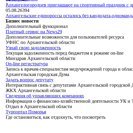
|
Архангелогородцев приглашают на спортивный праздник с д
05.08.26
394
Архангельские единороссы остались без кандидата-одноманд
Бизнес новости
Дополнительный функционал
Платный сервис на News29
Дополнительные возможности для пользователей ресурса
УФНС по Архангельской области
Узнай свою задолженность
Текущая задолженность перед бюджетом в режиме on-line
Минздрав Архангельской области
On-line регистратура
Запись к врачам-специалистам медучреждений города и обла
Архангельская городская Дума
Задать вопрос депутату
Интерактивная связь с депутатами Архангельской городской
ЖКХ Архангельской области
Сведения об управляющих компаниях
Информация о финансово-хозяйственной деятельности УК и
Отдых в Архангельской области
Турпортал Поморья
Где остановиться, как отдохнуть, что посмотреть