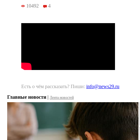
10492
4
Есть о чём рассказать? Пиши:
info@news29.ru
Главные новости
|
Лента новостей