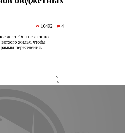
онов бюджетных
10492
4
ое дело. Она незаконно
 ветхого жилья, чтобы
граммы переселения.
<
>