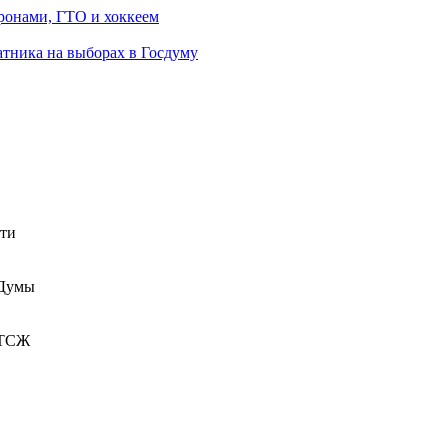
ронами, ГТО и хоккеем
атника на выборах в Госдуму
сти
 Думы
 ТСЖ