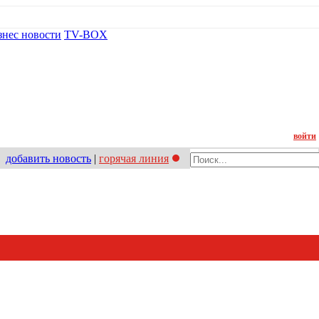
знес новости
TV-BOX
Контакт
войти
добавить новость
|
горячая линия