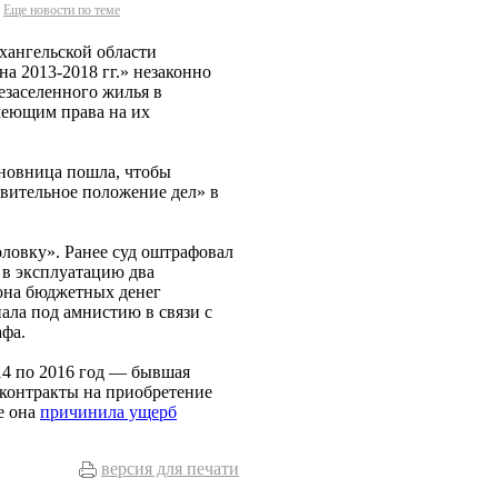
Еще новости по теме
хангельской области
а 2013-2018 гг.» незаконно
езаселенного жилья в
меющим права на их
иновница пошла, чтобы
твительное положение дел» в
ловку». Ранее суд оштрафовал
а в эксплуатацию два
она бюджетных денег
ала под амнистию в связи с
фа.
14 по 2016 год — бывшая
контракты на приобретение
е она
причинила ущерб
версия для печати