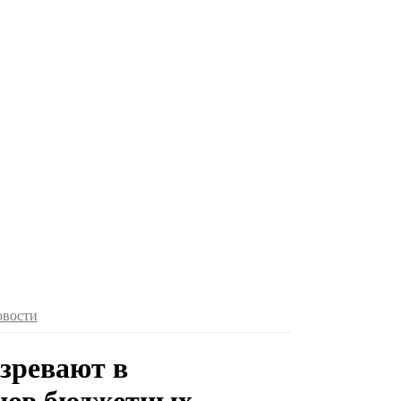
овости
озревают в