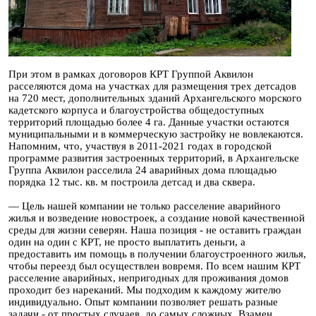
При этом в рамках договоров КРТ Группой Аквилон
расселяются дома на участках для размещения трех детсадов
на 720 мест, дополнительных зданий Архангельского морского
кадетского корпуса и благоустройства общедоступных
территорий площадью более 4 га. Данные участки остаются
муниципальными и в коммерческую застройку не вовлекаются.
Напомним, что, участвуя в 2011-2021 годах в городской
программе развития застроенных территорий, в Архангельске
Группа Аквилон расселила 24 аварийных дома площадью
порядка 12 тыс. кв. м построила детсад и два сквера.
— Цель нашей компании не только расселение аварийного
жилья и возведение новостроек, а создание новой качественной
среды для жизни северян. Наша позиция - не оставить граждан
один на один с КРТ, не просто выплатить деньги, а
предоставить им помощь в получении благоустроенного жилья,
чтобы переезд был осуществлен вовремя. По всем нашим КРТ
расселение аварийных, непригодных для проживания домов
проходит без нареканий. Мы подходим к каждому жителю
индивидуально. Опыт компании позволяет решать разные
задачи - от простых случаев, до самых сложных. Взамен