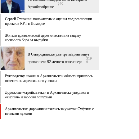
640
Архоблсобрание
0
Сергей Степашин положительно оценил ход реализации
проектов КРТ в Поморье
Жители архангельской деревни встали на защиту
соснового бора от вырубки
В Северодвинске уже третий день ищут
319
пропавшего 92-летнего пенсионера
0
Руководству школы в Архангельской области пришлось
ответить за агрессивного ученика
Дорожные «стройки века» в Архангельске уперлись в
«кирпич» и заросли лопухами
Архангельские дорожники взялись за участок Суфтина с
вечными лужами