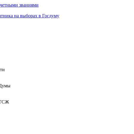
очетными званиями
атника на выборах в Госдуму
сти
 Думы
 ТСЖ