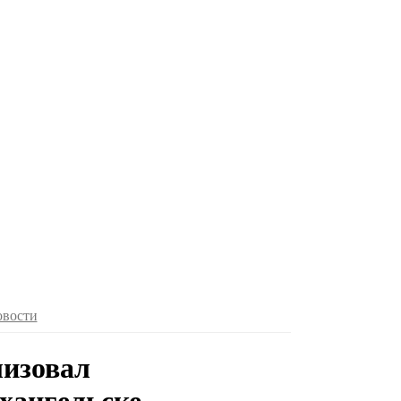
овости
лизовал