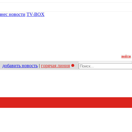
знес новости
TV-BOX
Контакт
войти
добавить новость
|
горячая линия