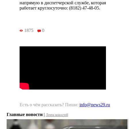
напрямую в диспетчерской службе, которая
работает круглосуточно: (8182) 47-48-05.
1875
0
Есть о чём рассказать? Пиши:
info@news29.ru
Главные новости
|
Лента новостей