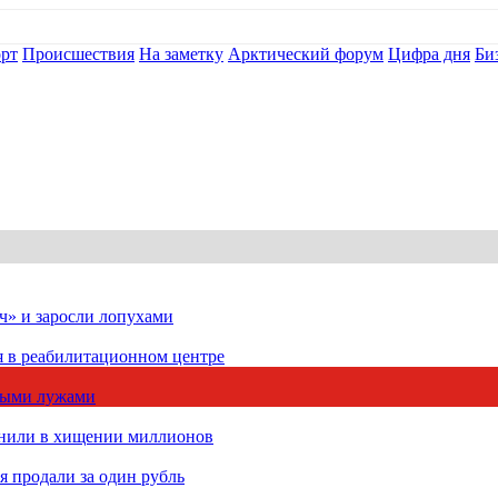
рт
Происшествия
На заметку
Арктический форум
Цифра дня
Би
ч» и заросли лопухами
я в реабилитационном центре
чными лужами
инили в хищении миллионов
 продали за один рубль