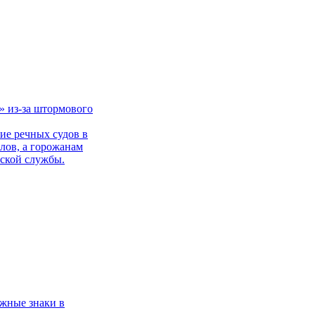
» из-за штормового
ие речных судов в
алов, а горожанам
рской службы.
ожные знаки в