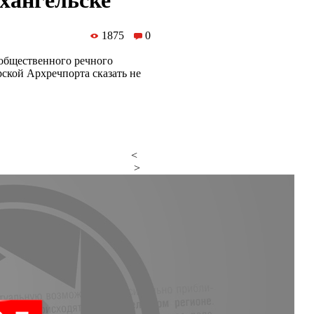
хангельске
1875
0
 общественного речного
рской Архречпорта сказать не
<
>