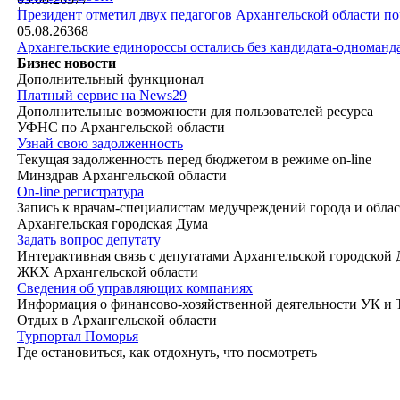
|
Президент отметил двух педагогов Архангельской области п
05.08.26
368
Архангельские единороссы остались без кандидата-одноманд
Бизнес новости
Дополнительный функционал
Платный сервис на News29
Дополнительные возможности для пользователей ресурса
УФНС по Архангельской области
Узнай свою задолженность
Текущая задолженность перед бюджетом в режиме on-line
Минздрав Архангельской области
On-line регистратура
Запись к врачам-специалистам медучреждений города и обла
Архангельская городская Дума
Задать вопрос депутату
Интерактивная связь с депутатами Архангельской городской
ЖКХ Архангельской области
Сведения об управляющих компаниях
Информация о финансово-хозяйственной деятельности УК и
Отдых в Архангельской области
Турпортал Поморья
Где остановиться, как отдохнуть, что посмотреть