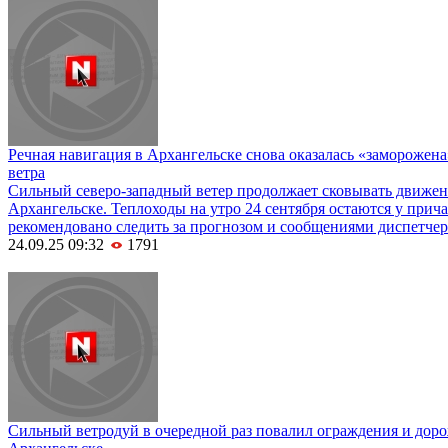
Речная навигация в Архангельске снова оказалась «заморожена
ветра
Сильный северо-западный ветер продолжает сковывать движен
Архангельске. Теплоходы на утро 24 сентября остаются у прич
рекомендовано следить за прогнозом и сообщениями диспетче
24.09.25 09:32
1791
Сильный ветродуй в очередной раз повалил ограждения и дор