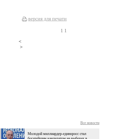
версия для печати
1
1
<
>
Все новости
Молодой миллиардер-единоросс стал
богатейшим кандидатом на выборах в