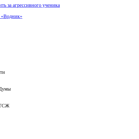
ть за агрессивного ученика
а «Водник»
сти
 Думы
 ТСЖ