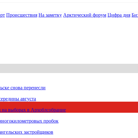
рт
Происшествия
На заметку
Арктический форум
Цифра дня
Би
ьске снова перенесли
середины августа
 на выборах в Архоблсобрание
 многокилометровых пробок
ангельских застройщиков