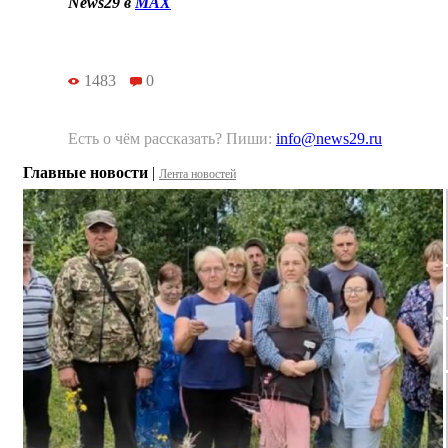
News29 в
MAX
1483
0
Есть о чём рассказать? Пиши:
info@news29.ru
Главные новости
|
Лента новостей