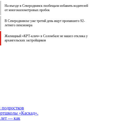
На въезде в Северодвинск пообещали избавить водителей
от многокилометровых пробок
В Северодвинске уже третий день ищут пропавшего 92-
летнего пенсионера
Жилищный «КРТ-клич» в Соломбале не нашел отклика у
архангельских застройщиков
и подростков
ортшколы «Каскад».
 лет — как