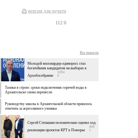
версия для печати
112
0
Все новости
Молодой миллиардер-единоросс стал
богатейшим кандидатом на выборах в
1094
Архоблсобрание
0
Тазики в строю: сроки подключения горячей воды в
Архангельске снова перенесли
Руководству школы в Архангельской области пришлось
ответить за агрессивного ученика
Сергей Степашин положительно оценил ход
498
реализации проектов КРТ в Поморье
1