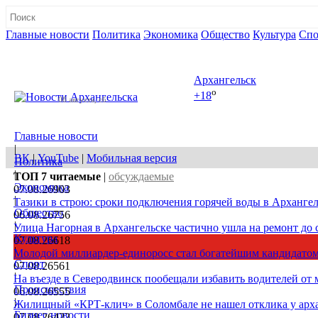
Главные новости
Политика
Экономика
Общество
Культура
Спо
Полная версия сайта
Архангельск
o
+18
08 августа, сб
Главные новости
|
ВК
|
YouTube
|
Мобильная версия
Политика
|
ТОП 7
читаемые
|
обсуждаемые
Экономика
07.08.26
903
|
Тазики в строю: сроки подключения горячей воды в Архангел
Общество
06.08.26
756
|
Улица Нагорная в Архангельске частично ушла на ремонт до 
Культура
07.08.26
618
|
Молодой миллиардер-единоросс стал богатейшим кандидатом
Спорт
07.08.26
561
|
На въезде в Северодвинск пообещали избавить водителей от
Происшествия
06.08.26
555
|
Жилищный «КРТ-клич» в Соломбале не нашел отклика у арх
Бизнес новости
07.08.26
422