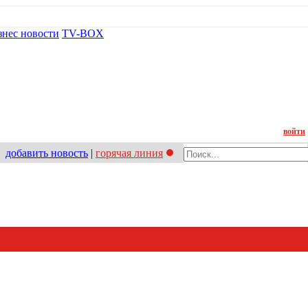
знес новости
TV-BOX
Контакт
войти
добавить новость
|
горячая линия