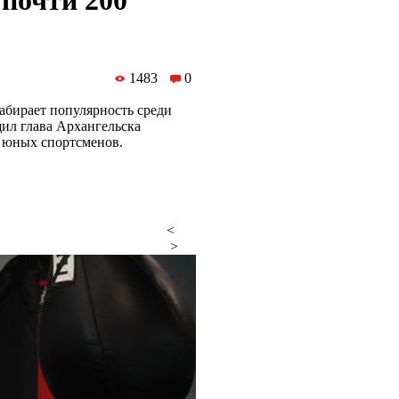
 почти 200
1483
0
абирает популярность среди
щил глава Архангельска
0 юных спортсменов.
<
>