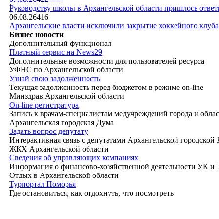
|
Руководству школы в Архангельской области пришлось ответи
06.08.26
416
Архангельские власти исключили закрытие хоккейного клуб
Бизнес новости
Дополнительный функционал
Платный сервис на News29
Дополнительные возможности для пользователей ресурса
УФНС по Архангельской области
Узнай свою задолженность
Текущая задолженность перед бюджетом в режиме on-line
Минздрав Архангельской области
On-line регистратура
Запись к врачам-специалистам медучреждений города и обла
Архангельская городская Дума
Задать вопрос депутату
Интерактивная связь с депутатами Архангельской городской
ЖКХ Архангельской области
Сведения об управляющих компаниях
Информация о финансово-хозяйственной деятельности УК и
Отдых в Архангельской области
Турпортал Поморья
Где остановиться, как отдохнуть, что посмотреть