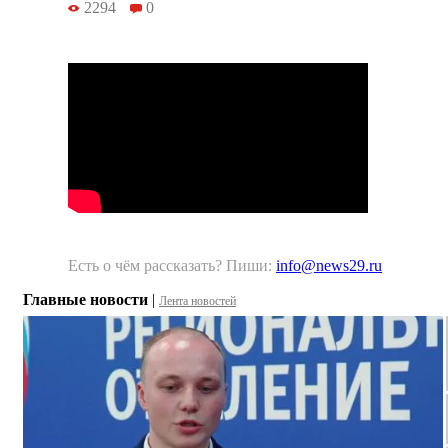
2294
0
Есть о чём рассказать? Пиши:
info@news29.ru
Главные новости
|
Лента новостей