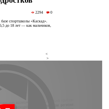
одростков
2294
0
а базе спортшколы «Каскад».
6,5 до 18 лет — как мальчиков,
<
>