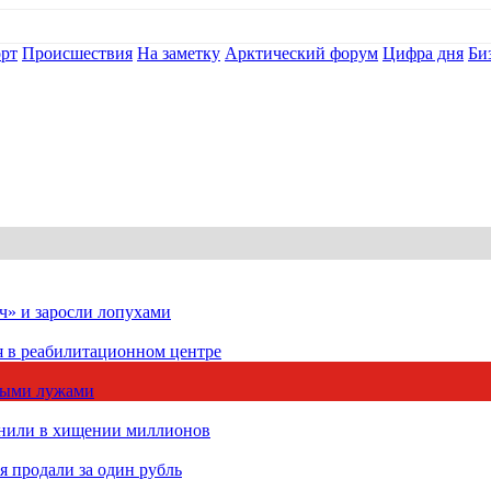
рт
Происшествия
На заметку
Арктический форум
Цифра дня
Би
ч» и заросли лопухами
я в реабилитационном центре
чными лужами
инили в хищении миллионов
 продали за один рубль