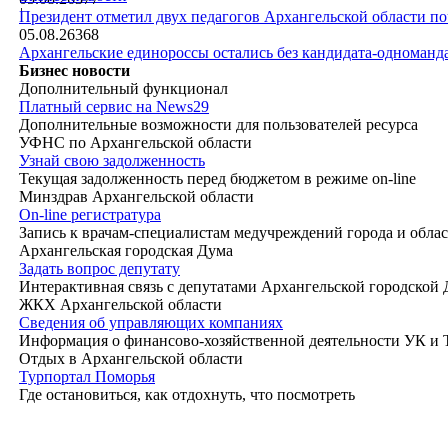
|
Президент отметил двух педагогов Архангельской области п
05.08.26
368
Архангельские единороссы остались без кандидата-одноманд
Бизнес новости
Дополнительный функционал
Платный сервис на News29
Дополнительные возможности для пользователей ресурса
УФНС по Архангельской области
Узнай свою задолженность
Текущая задолженность перед бюджетом в режиме on-line
Минздрав Архангельской области
On-line регистратура
Запись к врачам-специалистам медучреждений города и обла
Архангельская городская Дума
Задать вопрос депутату
Интерактивная связь с депутатами Архангельской городской
ЖКХ Архангельской области
Сведения об управляющих компаниях
Информация о финансово-хозяйственной деятельности УК и
Отдых в Архангельской области
Турпортал Поморья
Где остановиться, как отдохнуть, что посмотреть