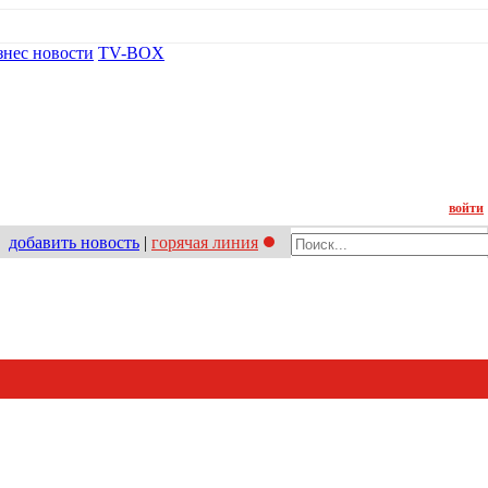
знес новости
TV-BOX
Контакт
войти
добавить новость
|
горячая линия