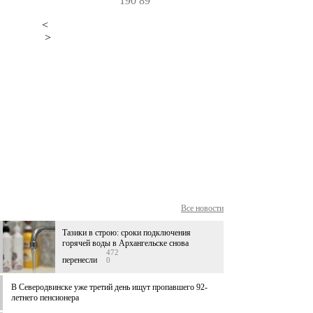
190
89
<
>
Все новости
Тазики в строю: сроки подключения
горячей воды в Архангельске снова
472
перенесли
0
В Северодвинске уже третий день ищут пропавшего 92-
летнего пенсионера