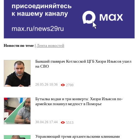
Новости по теме
|
Лента новостей
Бывший главврач Котласской ЦГБ Хизри Ильясов ушел
на СВО
26.05.26 10:36
2700
Бутылка водки и три конверта: Хизри Ильясов по-
армейски покинул медпост в Поморье
30.04.26 17:44
5513
Управляющий тремя архангельскими клиниками