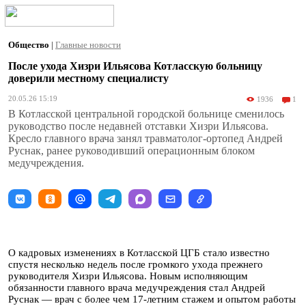
Общество
|
Главные новости
После ухода Хизри Ильясова Котласскую больницу
доверили местному специалисту
20.05.26 15:19
1936
1
В Котласской центральной городской больнице сменилось
руководство после недавней отставки Хизри Ильясова.
Кресло главного врача занял травматолог-ортопед Андрей
Руснак, ранее руководивший операционным блоком
медучреждения.
О кадровых изменениях в Котласской ЦГБ стало известно
спустя несколько недель после громкого ухода прежнего
руководителя Хизри Ильясова. Новым исполняющим
обязанности главного врача медучреждения стал Андрей
Руснак — врач с более чем 17-летним стажем и опытом работы