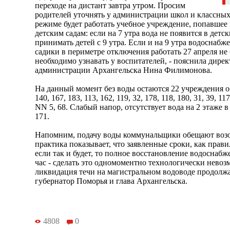
переходе на дистант завтра утром. Просим
родителей уточнять у администрации школ и классных
режиме будет работать учебное учреждение, попавшее
детским садам: если на 7 утра вода не появится в детс
принимать детей с 9 утра. Если и на 9 утра водоснабж
садики в периметре отключения работать 27 апреля н
необходимо узнавать у воспитателей, - пояснила дире
администрации Архангельска Нина Филимонова.
На данный момент без воды остаются 22 учреждения об
140, 167, 183, 113, 162, 119, 32, 178, 118, 180, 31, 39, 11
NN 5, 68. Слабый напор, отсутствует вода на 2 этаже в 
171.
Напомним, подачу воды коммунальщики обещают возоб
практика показывает, что заявленные сроки, как прави
если так и будет, то полное восстановление водоснабж
час - сделать это одномоментно технологически нево
ликвидация течи на магистральном водоводе продолжа
губернатор Поморья и глава Архангельска.
4808
0