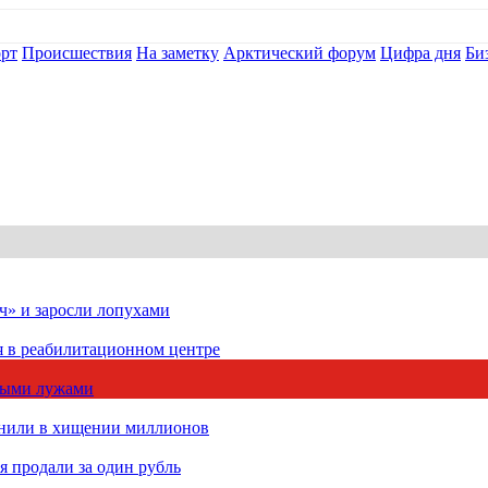
рт
Происшествия
На заметку
Арктический форум
Цифра дня
Би
ч» и заросли лопухами
я в реабилитационном центре
чными лужами
инили в хищении миллионов
 продали за один рубль