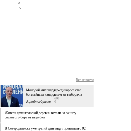
<
>
Все новости
Молодой миллиардер-единоросс стал
богатейшим кандидатом на выборах в
608
Архоблсобрание
0
Жители архангельской деревни встали на защиту
соснового бора от вырубки
В Северодвинске уже третий день ищут пропавшего 92-