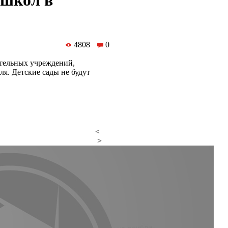
 школ в
4808
0
ательных учреждений,
ля. Детские сады не будут
<
>