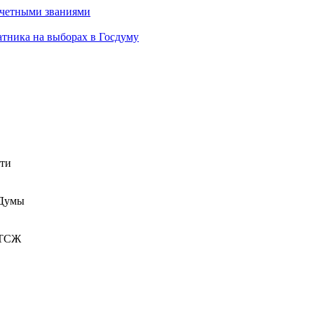
очетными званиями
атника на выборах в Госдуму
сти
 Думы
 ТСЖ