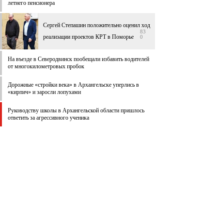
летнего пенсионера
Сергей Степашин положительно оценил ход
83
реализации проектов КРТ в Поморье
0
На въезде в Северодвинск пообещали избавить водителей
от многокилометровых пробок
Дорожные «стройки века» в Архангельске уперлись в
«кирпич» и заросли лопухами
Руководству школы в Архангельской области пришлось
ответить за агрессивного ученика