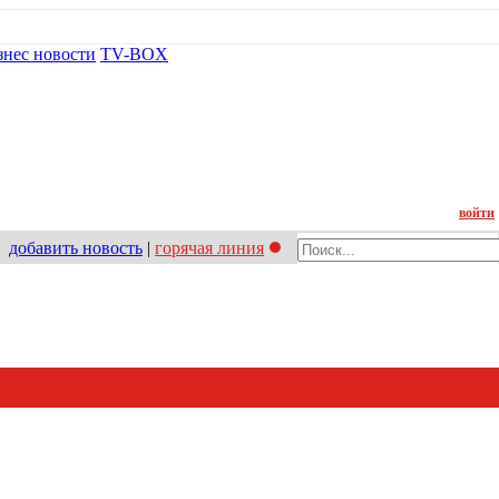
знес новости
TV-BOX
Контакт
войти
добавить новость
|
горячая линия