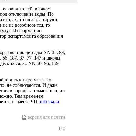
 руководителей, в каком
 под отключение воды. По
ких садах, то они планируют
ение не возобновится, то
е будут. Информацию
ктор департамента образования
разования: детсады NN 35, 84,
7, 56, 187, 37, 77, 147 и школы
деских садах NN 50, 96, 159,
новить к пяти утра. Но
ло, не соблюдаются. И даже
ения в городе занимает не один
зможно. Тем временем
ется, на месте ЧП
побывали
версия для печати
0
0