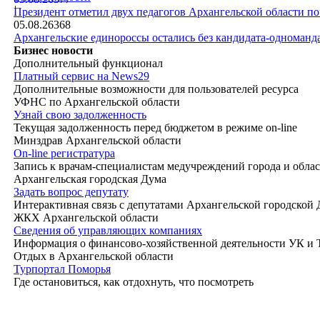
|
Президент отметил двух педагогов Архангельской области п
05.08.26
368
Архангельские единороссы остались без кандидата-одноманд
Бизнес новости
Дополнительный функционал
Платный сервис на News29
Дополнительные возможности для пользователей ресурса
УФНС по Архангельской области
Узнай свою задолженность
Текущая задолженность перед бюджетом в режиме on-line
Минздрав Архангельской области
On-line регистратура
Запись к врачам-специалистам медучреждений города и обла
Архангельская городская Дума
Задать вопрос депутату
Интерактивная связь с депутатами Архангельской городской
ЖКХ Архангельской области
Сведения об управляющих компаниях
Информация о финансово-хозяйственной деятельности УК и
Отдых в Архангельской области
Турпортал Поморья
Где остановиться, как отдохнуть, что посмотреть