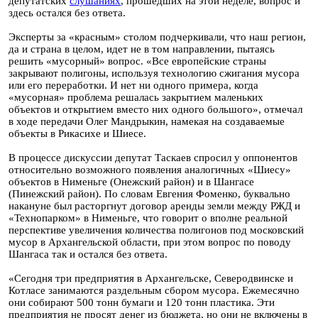
депутатских
слушаниях
, прошедших на этой неделе, вопрос и
здесь остался без ответа.
Эксперты за «красным» столом подчеркивали, что наш регион,
да и страна в целом, идет не в том направлении, пытаясь
решить «мусорный» вопрос. «Все европейские страны
закрывают полигоны, используя технологию сжигания мусора
или его переработки. И нет ни одного примера, когда
«мусорная» проблема решалась закрытием маленьких
объектов и открытием вместо них одного большого», отмечал
в ходе передачи Олег Мандрыкин, намекая на создаваемые
объекты в Рикасихе и Шиесе.
В процессе дискуссии депутат Таскаев спросил у оппонентов
относительно возможного появления аналогичных «Шиесу»
объектов в Нименьге (Онежский район) и в Шангасе
(Пинежский район). По словам Евгения Фоменко, буквально
накануне был расторгнут договор аренды земли между РЖД и
«Технопарком» в Нименьге, что говорит о вполне реальной
перспективе увеличения количества полигонов под московский
мусор в Архангельской области, при этом вопрос по поводу
Шангаса так и остался без ответа.
«Сегодня три предприятия в Архангельске, Северодвинске и
Котласе занимаются раздельным сбором мусора. Ежемесячно
они собирают 500 тонн бумаги и 120 тонн пластика. Эти
предприятия не просят денег из бюджета, но они не включены в