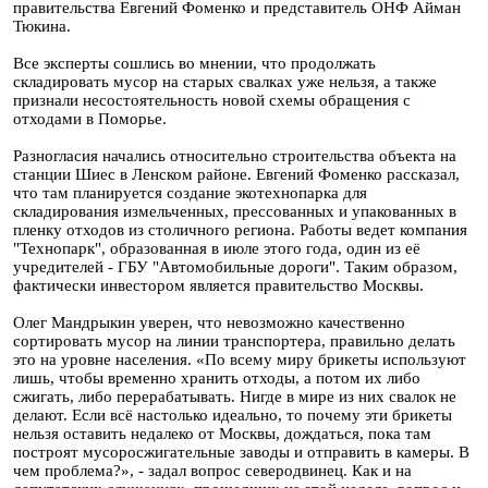
правительства Евгений Фоменко и представитель ОНФ Айман
Тюкина.
Все эксперты сошлись во мнении, что продолжать
складировать мусор на старых свалках уже нельзя, а также
признали несостоятельность новой схемы обращения с
отходами в Поморье.
Разногласия начались относительно строительства объекта на
станции Шиес в Ленском районе. Евгений Фоменко рассказал,
что там планируется создание экотехнопарка для
складирования измельченных, прессованных и упакованных в
пленку отходов из столичного региона. Работы ведет компания
"Технопарк", образованная в июле этого года, один из её
учредителей - ГБУ "Автомобильные дороги". Таким образом,
фактически инвестором является правительство Москвы.
Олег Мандрыкин уверен, что невозможно качественно
сортировать мусор на линии транспортера, правильно делать
это на уровне населения. «По всему миру брикеты используют
лишь, чтобы временно хранить отходы, а потом их либо
сжигать, либо перерабатывать. Нигде в мире из них свалок не
делают. Если всё настолько идеально, то почему эти брикеты
нельзя оставить недалеко от Москвы, дождаться, пока там
построят мусоросжигательные заводы и отправить в камеры. В
чем проблема?», - задал вопрос северодвинец. Как и на