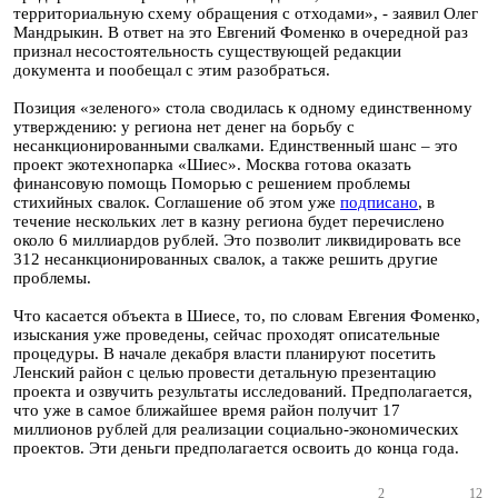
территориальную схему обращения с отходами», - заявил Олег
Мандрыкин. В ответ на это Евгений Фоменко в очередной раз
признал несостоятельность существующей редакции
документа и пообещал с этим разобраться.
Позиция «зеленого» стола сводилась к одному единственному
утверждению: у региона нет денег на борьбу с
несанкционированными свалками. Единственный шанс – это
проект экотехнопарка «Шиес». Москва готова оказать
финансовую помощь Поморью с решением проблемы
стихийных свалок. Соглашение об этом уже
подписано
, в
течение нескольких лет в казну региона будет перечислено
около 6 миллиардов рублей. Это позволит ликвидировать все
312 несанкционированных свалок, а также решить другие
проблемы.
Что касается объекта в Шиесе, то, по словам Евгения Фоменко,
изыскания уже проведены, сейчас проходят описательные
процедуры. В начале декабря власти планируют посетить
Ленский район с целью провести детальную презентацию
проекта и озвучить результаты исследований. Предполагается,
что уже в самое ближайшее время район получит 17
миллионов рублей для реализации социально-экономических
проектов. Эти деньги предполагается освоить до конца года.
2
12