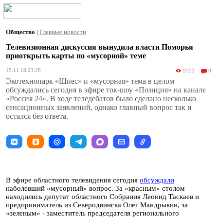
Общество
|
Главные новости
Телевизионная дискуссия вынудила власти Поморья
приоткрыть карты по «мусорной» теме
15.11.18 23:28
9753
0
Экотехнопарк «Шиес» и «мусорная» тема в целом
обсуждались сегодня в эфире ток-шоу «Позиция» на канале
«Россия 24». В ходе теледебатов было сделано несколько
сенсационных заявлений, однако главный вопрос так и
остался без ответа.
В эфире областного телевидения сегодня
обсуждали
наболевший «мусорный» вопрос. За «красным» столом
находились депутат областного Собрания Леонид Таскаев и
предприниматель из Северодвинска Олег Мандрыкин, за
«зеленым» - заместитель председателя регионального