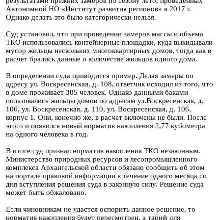
результатами прежних замеров по сезону лето, проведенных
Автономной НО «Институт развития регионов» в 2017 г.
Однако делать это было категорически нельзя.
Суд установил, что при проведении замеров массы и объема
ТКО использовались контейнерные площадки, куда выкидывали
мусор жильцы нескольких многоквартирных домов, тогда как в
расчет брались данные о количестве жильцов одного дома.
В определении суда приводится пример. Делая замеры по
адресу ул. Воскресенская, д. 108, ответчик исходил из того, что
в доме проживает 305 человек. Однако данными баками
пользовались жильцы домов по адресам ул.Воскресенская, д.
106, ул. Воскресенская, д. 110, ул. Воскресенская, д. 106,
корпус 1. Они, конечно же, в расчет включены не были. После
этого и появился новый норматив накопления 2,77 кубометра
на одного человека в год.
В итоге суд признал норматив накопления ТКО незаконным.
Министерство природных ресурсов и лесопромышленного
комплекса Архангельской области обязано сообщить об этом
на портале правовой информации в течение одного месяца со
дня вступления решения суда в законную силу. Решение суда
может быть обжаловано.
Если чиновникам не удастся оспорить данное решение, то
норматив накопления будет пересмотрен, а тариф для