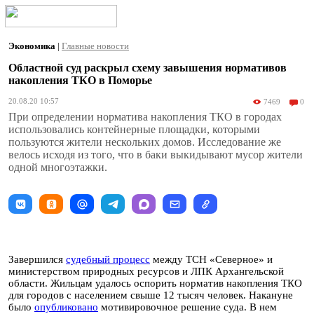
Экономика
|
Главные новости
Областной суд раскрыл схему завышения нормативов
накопления ТКО в Поморье
20.08.20 10:57
7469
0
При определении норматива накопления ТКО в городах
использовались контейнерные площадки, которыми
пользуются жители нескольких домов. Исследование же
велось исходя из того, что в баки выкидывают мусор жители
одной многоэтажки.
Завершился
судебный процесс
между ТСН «Северное» и
министерством природных ресурсов и ЛПК Архангельской
области. Жильцам удалось оспорить норматив накопления ТКО
для городов с населением свыше 12 тысяч человек. Накануне
было
опубликовано
мотивировочное решение суда. В нем