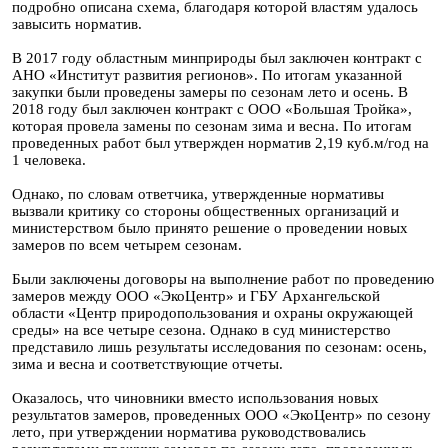
подробно описана схема, благодаря которой властям удалось
завысить норматив.
В 2017 году областным минприроды был заключен контракт с
АНО «Институт развития регионов». По итогам указанной
закупки были проведены замеры по сезонам лето и осень. В
2018 году был заключен контракт с ООО «Большая Тройка»,
которая провела замены по сезонам зима и весна. По итогам
проведенных работ был утвержден норматив 2,19 куб.м/год на
1 человека.
Однако, по словам ответчика, утвержденные нормативы
вызвали критику со стороны общественных организаций и
министерством было принято решение о проведении новых
замеров по всем четырем сезонам.
Были заключены договоры на выполнение работ по проведению
замеров между ООО «ЭкоЦентр» и ГБУ Архангельской
области «Центр природопользования и охраны окружающей
среды» на все четыре сезона. Однако в суд министерство
представило лишь результаты исследования по сезонам: осень,
зима и весна и соответствующие отчеты.
Оказалось, что чиновники вместо использования новых
результатов замеров, проведенных ООО «ЭкоЦентр» по сезону
лето, при утверждении норматива руководствовались