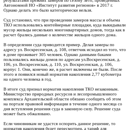
результатами прежних замеров по сезону лето, проведенных
Автономной НО «Институт развития регионов» в 2017 г.
Однако делать это было категорически нельзя.
Суд установил, что при проведении замеров массы и объема
ТКО использовались контейнерные площадки, куда выкидывали
мусор жильцы нескольких многоквартирных домов, тогда как в
расчет брались данные о количестве жильцов одного дома.
В определении суда приводится пример. Делая замеры по
адресу ул. Воскресенская, д. 108, ответчик исходил из того, что
в доме проживает 305 человек. Однако данными баками
пользовались жильцы домов по адресам ул.Воскресенская, д.
106, ул. Воскресенская, д. 110, ул. Воскресенская, д. 106,
корпус 1. Они, конечно же, в расчет включены не были. После
этого и появился новый норматив накопления 2,77 кубометра
на одного человека в год.
В итоге суд признал норматив накопления ТКО незаконным.
Министерство природных ресурсов и лесопромышленного
комплекса Архангельской области обязано сообщить об этом
на портале правовой информации в течение одного месяца со
дня вступления решения суда в законную силу. Решение суда
может быть обжаловано.
Если чиновникам не удастся оспорить данное решение, то
норматив накопления будет пересмотрен, а тариф для