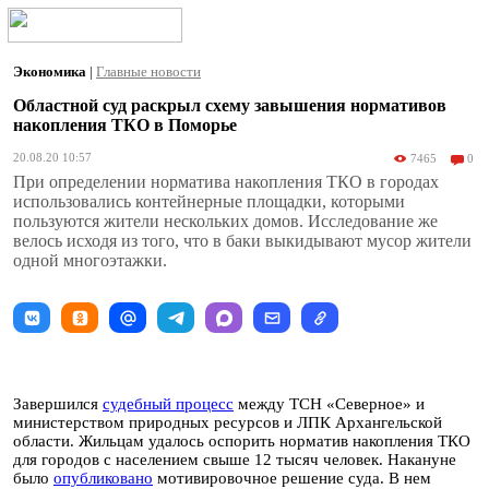
Экономика
|
Главные новости
Областной суд раскрыл схему завышения нормативов
накопления ТКО в Поморье
20.08.20 10:57
7465
0
При определении норматива накопления ТКО в городах
использовались контейнерные площадки, которыми
пользуются жители нескольких домов. Исследование же
велось исходя из того, что в баки выкидывают мусор жители
одной многоэтажки.
Завершился
судебный процесс
между ТСН «Северное» и
министерством природных ресурсов и ЛПК Архангельской
области. Жильцам удалось оспорить норматив накопления ТКО
для городов с населением свыше 12 тысяч человек. Накануне
было
опубликовано
мотивировочное решение суда. В нем