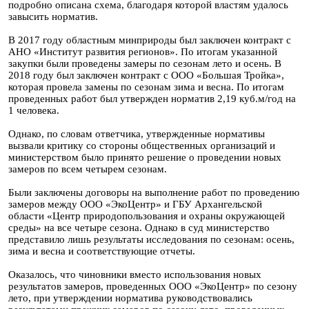
подробно описана схема, благодаря которой властям удалось
завысить норматив.
В 2017 году областным минприроды был заключен контракт с
АНО «Институт развития регионов». По итогам указанной
закупки были проведены замеры по сезонам лето и осень. В
2018 году был заключен контракт с ООО «Большая Тройка»,
которая провела замены по сезонам зима и весна. По итогам
проведенных работ был утвержден норматив 2,19 куб.м/год на
1 человека.
Однако, по словам ответчика, утвержденные нормативы
вызвали критику со стороны общественных организаций и
министерством было принято решение о проведении новых
замеров по всем четырем сезонам.
Были заключены договоры на выполнение работ по проведению
замеров между ООО «ЭкоЦентр» и ГБУ Архангельской
области «Центр природопользования и охраны окружающей
среды» на все четыре сезона. Однако в суд министерство
представило лишь результаты исследования по сезонам: осень,
зима и весна и соответствующие отчеты.
Оказалось, что чиновники вместо использования новых
результатов замеров, проведенных ООО «ЭкоЦентр» по сезону
лето, при утверждении норматива руководствовались