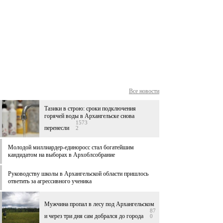
Все новости
Тазики в строю: сроки подключения
горячей воды в Архангельске снова
1573
перенесли
2
Молодой миллиардер-единоросс стал богатейшим
кандидатом на выборах в Архоблсобрание
Руководству школы в Архангельской области пришлось
ответить за агрессивного ученика
Мужчина пропал в лесу под Архангельском
87
и через три дня сам добрался до города
0