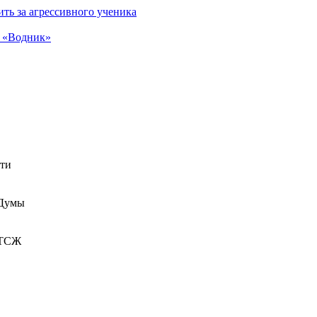
ть за агрессивного ученика
а «Водник»
сти
 Думы
 ТСЖ