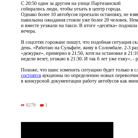
С 20:50 один за другим на улице Партизанской
собирались люди, чтобы уехать в центр города.
Однако более 10 автобусов проехали остановку, не взя
павильона ожидания стояли уже более 20 человек. Не
и вместе уезжали на такси. В итоге «десятка» подошла
вечера.
В соцсетях горожане пишут, что подобная ситуация с
день. «Работаю на Сульфате, живу в Соломбале. 2-3 ра
«дежурке», примерно в 21:50, хотя на остановке в 21:
недели везет, уезжаю в 21:30. И так 6 лет уже езжу», -
Похоже, что шанс изменить ситуацию будет только в с
состоятся
аукционы по определению новых перевозчик
в конкурсной документации работу автобусов как мини
8278
1