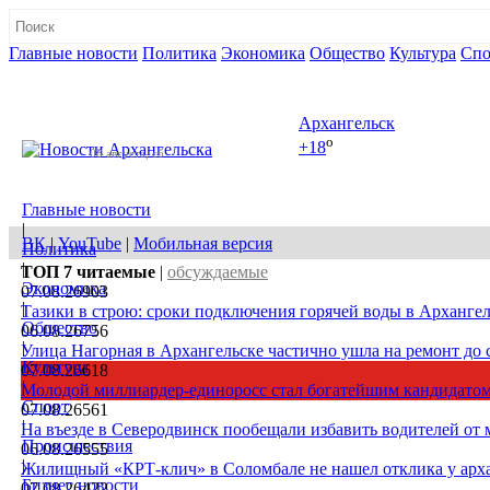
Главные новости
Политика
Экономика
Общество
Культура
Спо
Полная версия сайта
Архангельск
o
+18
08 августа, сб
Главные новости
|
ВК
|
YouTube
|
Мобильная версия
Политика
|
ТОП 7
читаемые
|
обсуждаемые
Экономика
07.08.26
903
|
Тазики в строю: сроки подключения горячей воды в Архангел
Общество
06.08.26
756
|
Улица Нагорная в Архангельске частично ушла на ремонт до 
Культура
07.08.26
618
|
Молодой миллиардер-единоросс стал богатейшим кандидатом
Спорт
07.08.26
561
|
На въезде в Северодвинск пообещали избавить водителей от
Происшествия
06.08.26
555
|
Жилищный «КРТ-клич» в Соломбале не нашел отклика у арх
Бизнес новости
07.08.26
422