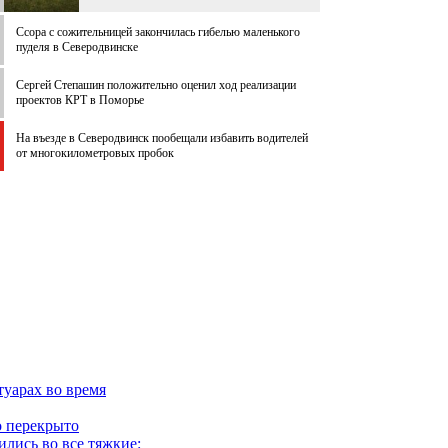
Ссора с сожительницей закончилась гибелью маленького
пуделя в Северодвинске
Сергей Степашин положительно оценил ход реализации
проектов КРТ в Поморье
На въезде в Северодвинск пообещали избавить водителей
от многокилометровых пробок
уарах во время
о перекрыто
ились во все тяжкие: