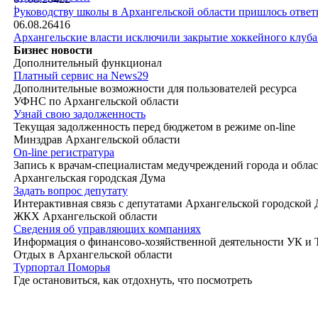
|
Руководству школы в Архангельской области пришлось ответи
06.08.26
416
Архангельские власти исключили закрытие хоккейного клуб
Бизнес новости
Дополнительный функционал
Платный сервис на News29
Дополнительные возможности для пользователей ресурса
УФНС по Архангельской области
Узнай свою задолженность
Текущая задолженность перед бюджетом в режиме on-line
Минздрав Архангельской области
On-line регистратура
Запись к врачам-специалистам медучреждений города и обла
Архангельская городская Дума
Задать вопрос депутату
Интерактивная связь с депутатами Архангельской городской
ЖКХ Архангельской области
Сведения об управляющих компаниях
Информация о финансово-хозяйственной деятельности УК и
Отдых в Архангельской области
Турпортал Поморья
Где остановиться, как отдохнуть, что посмотреть