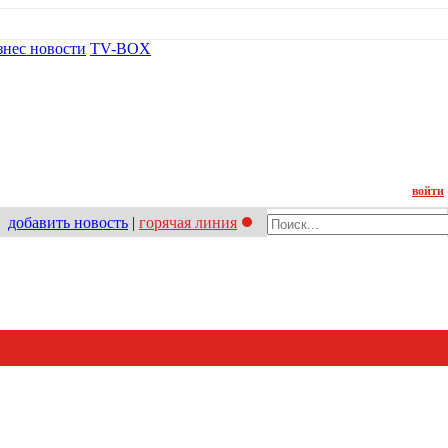
знес новости
TV-BOX
Контакт
войти
добавить новость
|
горячая линия