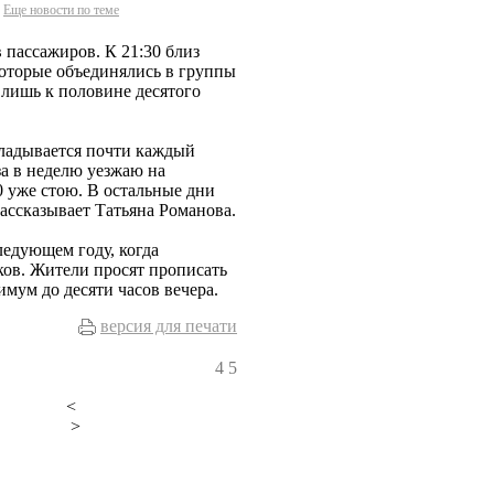
Еще новости по теме
в пассажиров. К 21:30 близ
которые объединялись в группы
 лишь к половине десятого
кладывается почти каждый
за в неделю уезжаю на
10 уже стою. В остальные дни
 рассказывает Татьяна Романова.
ледующем году, когда
ов. Жители просят прописать
мум до десяти часов вечера.
версия для печати
4
5
<
>