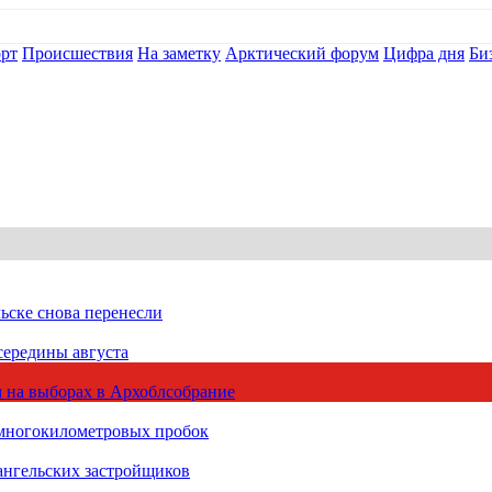
рт
Происшествия
На заметку
Арктический форум
Цифра дня
Би
ьске снова перенесли
середины августа
 на выборах в Архоблсобрание
 многокилометровых пробок
ангельских застройщиков