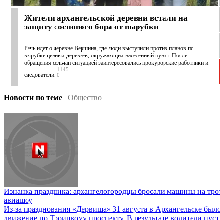
Жители архангельской деревни встали на
защиту соснового бора от вырубки
Речь идет о деревне Вершина, где люди выступили против планов по
вырубке ценных деревьев, окружающих населенный пункт. После
обращения сельчан ситуацией заинтересовались прокурорские работники и
1145
следователи.
0
Новости по теме
|
Общество
Изнанка праздника: архангелогородцы бросали машины на трот
авиашоу
Из-за празднования «Дервиша» 31 августа в Архангельске был
движение по Троицкому проспекту. В результате водители пуст