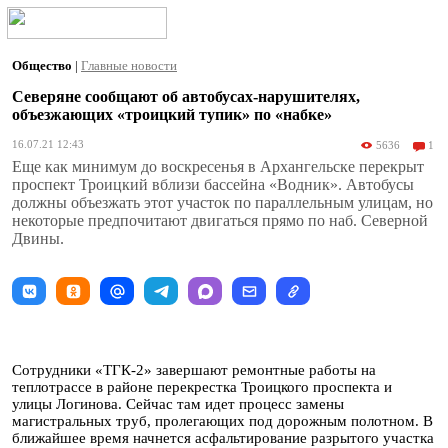
Общество
|
Главные новости
Северяне сообщают об автобусах-нарушителях,
объезжающих «троицкий тупик» по «набке»
16.07.21 12:43
5636
1
Еще как минимум до воскресенья в Архангельске перекрыт
проспект Троицкий вблизи бассейна «Водник». Автобусы
должны объезжать этот участок по параллельным улицам, но
некоторые предпочитают двигаться прямо по наб. Северной
Двины.
Сотрудники «ТГК-2» завершают ремонтные работы на
теплотрассе в районе перекрестка Троицкого проспекта и
улицы Логинова. Сейчас там идет процесс замены
магистральных труб, пролегающих под дорожным полотном. В
ближайшее время начнется асфальтирование разрытого участка