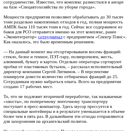
сотрудничестве. Известно, что комплекс разместился в ангаре
на базе «Спецавтохозяйства по уборке города».
Мощности предприятия позволяют обрабатывать до 30 тысяч
тонн раздельно накопленных отходов в год, полная мощность
АМПК была 110 тысяч тонн в год. Сейчас все содержимое из
баков для РСО отправится именно на этот комплекс, ранее
«Экоинтегратор»
сотрудничал
с предприятием «Спектр Плюс».
Как оказалось, это было временным решением.
— На данный момент мы отсортировываем восемь фракций:
стекло, белое и темное, ПЭТ-тару, полипропилен, жесть,
алюминий, бумагу и картон. Отдельно операторы сортируют
пробки от пластиковых бутылок, – рассказал исполнительный
директор компании Сергей Литвинов. – В перспективе
планируем довести количество отбираемых фракций до 25.
Сотрудникам нужно набраться опыта. Всего на предприятии
создано 17 рабочих мест.
То, что не подлежит вторичной переработке, так называемые
«хвосты», по поперечному ленточному транспортеру
поступает в пресс-компактор. Здесь мусор прессуется в
специальные контейнеры и в результате уменьшается в объеме
более чем в пять раз. В дальнейшем эти отходы отправляются
для захоронения на архангельский полигон.