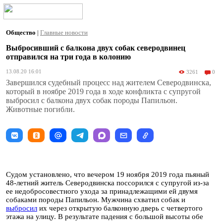
Общество
|
Главные новости
Выбросивший с балкона двух собак северодвинец
отправился на три года в колонию
13.08.20 16:01
3261
0
Завершился судебный процесс над жителем Северодвинска,
который в ноябре 2019 года в ходе конфликта с супругой
выбросил с балкона двух собак породы Папильон.
Животные погибли.
Судом установлено, что вечером 19 ноября 2019 года пьяный
48-летний житель Северодвинска поссорился с супругой из-за
ее недобросовестного ухода за принадлежащими ей двумя
собаками породы Папильон. Мужчина схватил собак и
выбросил
их через открытую балконную дверь с четвертого
этажа на улицу. В результате падения с большой высоты обе