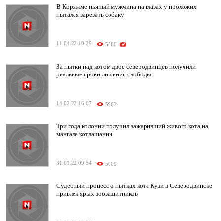
В Коряжме пьяный мужчина на глазах у прохожих
пытался зарезать собаку
11.04.22 10:29
5860
За пытки над котом двое северодвинцев получили
реальные сроки лишения свободы
14.02.22 16:07
5962
Три года колонии получил зажаривший живого кота на
мангале котлашанин
31.01.22 09:54
5009
Судебный процесс о пытках кота Кузи в Северодвинске
привлек ярых зоозащитников