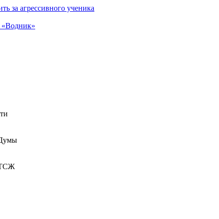
ть за агрессивного ученика
а «Водник»
сти
 Думы
 ТСЖ