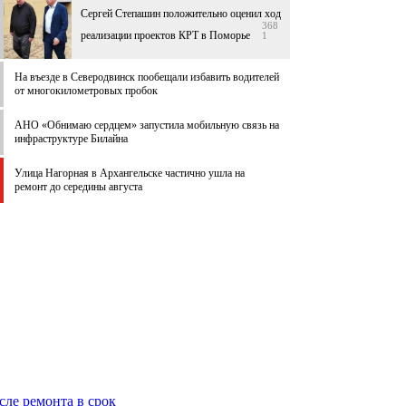
Сергей Степашин положительно оценил ход
368
реализации проектов КРТ в Поморье
1
На въезде в Северодвинск пообещали избавить водителей
от многокилометровых пробок
АНО «Обнимаю сердцем» запустила мобильную связь на
инфраструктуре Билайна
Улица Нагорная в Архангельске частично ушла на
ремонт до середины августа
ле ремонта в срок