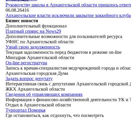
|
Руководству школы в Архангельской области пришлось ответи
06.08.26
416
Архангельские власти исключили закрытие хоккейного клуб
Бизнес новости
Дополнительный функционал
Платный сервис на News29
Дополнительные возможности для пользователей ресурса
УФНС по Архангельской области
Узнай свою задолженность
Текущая задолженность перед бюджетом в режиме on-line
Минздрав Архангельской области
On-line регистратура
Запись к врачам-специалистам медучреждений города и обла
Архангельская городская Дума
Задать вопрос депутату
Интерактивная связь с депутатами Архангельской городской
ЖКХ Архангельской области
Сведения об управляющих компаниях
Информация о финансово-хозяйственной деятельности УК и
Отдых в Архангельской области
Турпортал Поморья
Где остановиться, как отдохнуть, что посмотреть