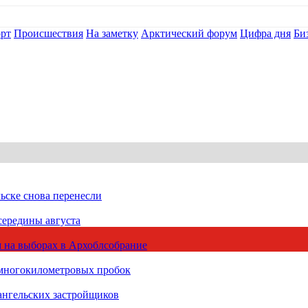
рт
Происшествия
На заметку
Арктический форум
Цифра дня
Би
ьске снова перенесли
середины августа
 на выборах в Архоблсобрание
 многокилометровых пробок
ангельских застройщиков