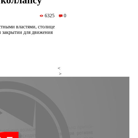
 коллапсу
6325
0
стными властями, столице
и закрытии для движения
<
>