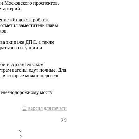
 и Московского проспектов.
х артерий.
жение «Яндекс.Пробки»,
 отметил заместитель главы
мов.
два экипажа ДПС, а также
раться в ситуации и
ой и Архангельском.
 утрам вагоны едут полные. Для
 в которые можно пересечь
железнодорожному мосту
версия для печати
3
9
<
>