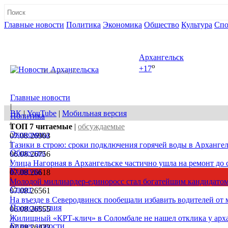
Главные новости
Политика
Экономика
Общество
Культура
Спо
Полная версия сайта
Архангельск
o
+17
08 августа, сб
Главные новости
|
ВК
|
YouTube
|
Мобильная версия
Политика
|
ТОП 7
читаемые
|
обсуждаемые
Экономика
07.08.26
903
|
Тазики в строю: сроки подключения горячей воды в Архангел
Общество
06.08.26
756
|
Улица Нагорная в Архангельске частично ушла на ремонт до 
Культура
07.08.26
618
|
Молодой миллиардер-единоросс стал богатейшим кандидатом
Спорт
07.08.26
561
|
На въезде в Северодвинск пообещали избавить водителей от
Происшествия
06.08.26
555
|
Жилищный «КРТ-клич» в Соломбале не нашел отклика у арх
Бизнес новости
07.08.26
422