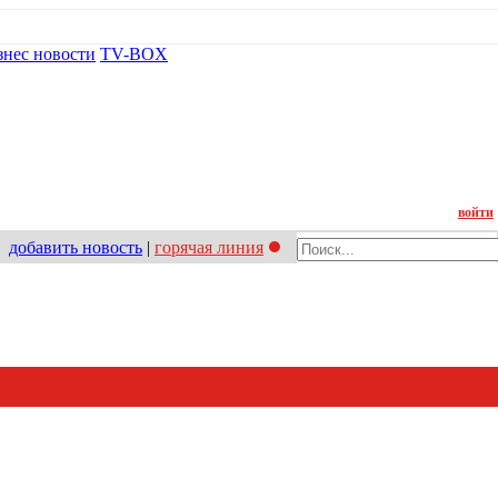
знес новости
TV-BOX
Контакт
войти
добавить новость
|
горячая линия