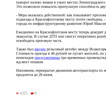
поворот налево знаков в узких местах Ленинградского
Это позволило повысить пропускную способность дву
- Мера оказалась действенной: как показывает прило
подъезды к Краснофлотскому мосту почти свободны, -
города по инфраструктурному развитию Юрий Макси
Ежедневно на Краснофлотском мосту теперь дежурят 
эвакуатор. В случае ДТП они смогут оперативно разоб
освободить проезжую часть.
Также был
введен
рельсовый автобус между Исакогорк
Стоимость проезда в 46 рублей не пугает жителей, по
пешеходов
предусмотрены
три временных промежутка,
жд-мост пешком.
Напомним, перекрытие движения автотранспорта по 
продлится до 28 июня.
6325
0