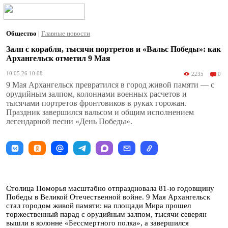
Общество
|
Главные новости
Залп с корабля, тысячи портретов и «Вальс Победы»: как
Архангельск отметил 9 Мая
10.05.26 10:08
2235
0
9 Мая Архангельск превратился в город живой памяти — с
орудийным залпом, колоннами военных расчетов и
тысячами портретов фронтовиков в руках горожан.
Праздник завершился вальсом и общим исполнением
легендарной песни «День Победы».
Столица Поморья масштабно отпраздновала 81-ю годовщину
Победы в Великой Отечественной войне. 9 Мая Архангельск
стал городом живой памяти: на площади Мира прошел
торжественный парад с орудийным залпом, тысячи северян
вышли в колонне «Бессмертного полка», а завершился