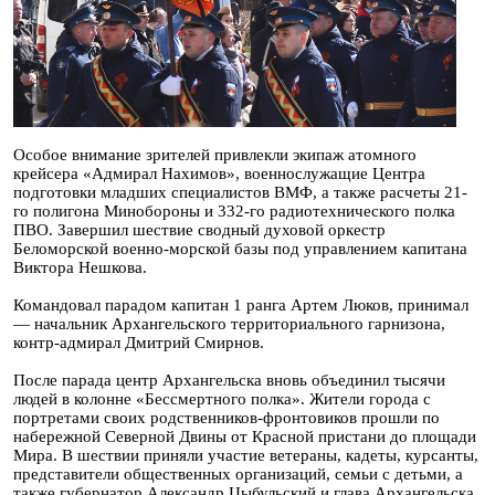
Особое внимание зрителей привлекли экипаж атомного
крейсера «Адмирал Нахимов», военнослужащие Центра
подготовки младших специалистов ВМФ, а также расчеты 21-
го полигона Минобороны и 332-го радиотехнического полка
ПВО. Завершил шествие сводный духовой оркестр
Беломорской военно-морской базы под управлением капитана
Виктора Нешкова.
Командовал парадом капитан 1 ранга Артем Люков, принимал
— начальник Архангельского территориального гарнизона,
контр-адмирал Дмитрий Смирнов.
После парада центр Архангельска вновь объединил тысячи
людей в колонне «Бессмертного полка». Жители города с
портретами своих родственников-фронтовиков прошли по
набережной Северной Двины от Красной пристани до площади
Мира. В шествии приняли участие ветераны, кадеты, курсанты,
представители общественных организаций, семьи с детьми, а
также губернатор Александр Цыбульский и глава Архангельска